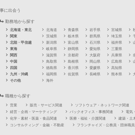
事に出会う
勤務地から探す
北海道・東北
北海道
青森県
岩手県
宮城県
関東
茨城県
栃木県
群馬県
埼玉県
北陸・甲信越
新潟県
富山県
石川県
福井県
東海
岐阜県
静岡県
愛知県
三重県
関西
滋賀県
京都府
大阪府
兵庫県
中国
鳥取県
島根県
岡山県
広島県
四国
徳島県
香川県
愛媛県
高知県
九州・沖縄
福岡県
佐賀県
長崎県
熊本県
その他
海外
職種から探す
営業
販売・サービス関連
ソフトウェア・ネットワーク関連
経営・企画・マーケティング
バックオフィス・事務関連
電気
化学・素材・医薬・食品関連
医療・福祉・介護関連
建築・土
コンサルティング・金融・不動産
フランチャイズ・公務員・団体職員