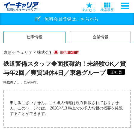
転職ならイーキャリア
気になる
検索履歴
無料会員登録はこちらから
仕事情報
企業情報
東急セキュリティ株式会社
鉄道警備スタッフ◆面接確約！未経験OK／賞
与年2回／実質週休4日／東急グループ
正社員
掲載終了日：
2026/4/13
申し訳ございません。この求人情報は現在掲載されておりませ
ん。このページでは、 2026/4/13 時点での求人情報の概要を確認
することができます。