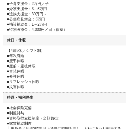
■子育支援金：2万円／子
■介護支援金：3～5万円
■遺族支援金：30万円～
■公傷病見舞金：3万円
■補診補助金：1～2万円
■特別医療金：4,000円／日（個室）
休日・休暇
【4週8休／シフト制】
■年次有給
■慶弔休暇
■産前・産後休暇
■育児休暇
■介護休暇
■リフレッシュ休暇
■災害休暇
待遇・福利厚生
■社会保険完備
■制服貸与
■資格取得支援制度（全額負担）
■家賃補助制度
└ 単身者／片道2時間以上通勤に時間を要し、入社にあたり転居する