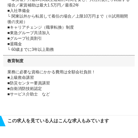
場合／家賃補助は最大1.5万円／最長2年
■入社準備金
└ 関東以外から転居して着任の場合／上限10万円まで（※試用期間
後の支給）
■キャリアチェンジ（職掌転換）制度
■東急グループ共済加入
■グループ社員割引
■退職金
└ 60歳までに3年以上勤務
教育制度
業務に必要な資格にかかる費用は全額会社負担！
■上級救命講習
■防災センター要員講習
■自衛消防技術認定
■サービス介助士 など
この求人を見ている人はこんな求人もみています