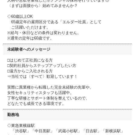
人柄や意欲を重視したポテンシャル採用を行っています◎
〈まずは面接から〉始めてみませんか？
◇60歳以上OK
65歳定年の雇用区分である「エルダー社員」として
ご活躍いただけます。
※給与・休日などの条件は変わりません。
※通常の定年は60歳です。
未経験者へのメッセージ
□はじめて正社員になる方
□契約社員からステップアップしたい方
□遠方からご入社される方
⇒当社では〈すべて〉歓迎しています！
実際に異業種から転職した完全未経験の先輩や、
女性セキュリティスタッフも活躍中。
丁寧な研修とサポート体制を整えているので、
どなたでも成長できる環境です。
勤務地
◇東急東横線駅
「渋谷駅」「中目黒駅」「武蔵小杉駅」「日吉駅」「新横浜駅」