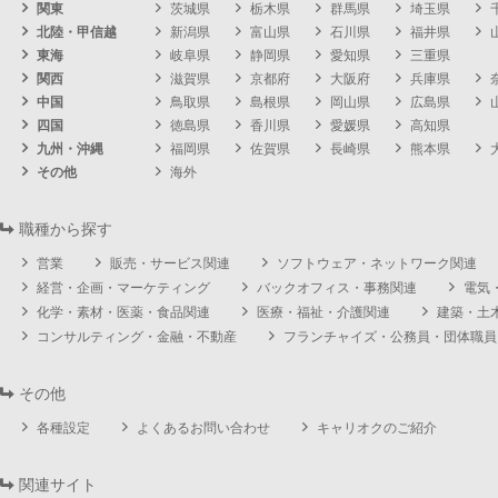
関東
茨城県
栃木県
群馬県
埼玉県
北陸・甲信越
新潟県
富山県
石川県
福井県
東海
岐阜県
静岡県
愛知県
三重県
関西
滋賀県
京都府
大阪府
兵庫県
中国
鳥取県
島根県
岡山県
広島県
四国
徳島県
香川県
愛媛県
高知県
九州・沖縄
福岡県
佐賀県
長崎県
熊本県
その他
海外
職種から探す
営業
販売・サービス関連
ソフトウェア・ネットワーク関連
経営・企画・マーケティング
バックオフィス・事務関連
電気
化学・素材・医薬・食品関連
医療・福祉・介護関連
建築・土
コンサルティング・金融・不動産
フランチャイズ・公務員・団体職員
その他
各種設定
よくあるお問い合わせ
キャリオクのご紹介
関連サイト