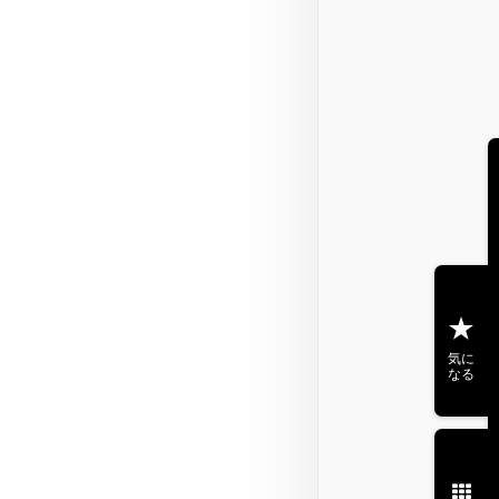
気に
なる