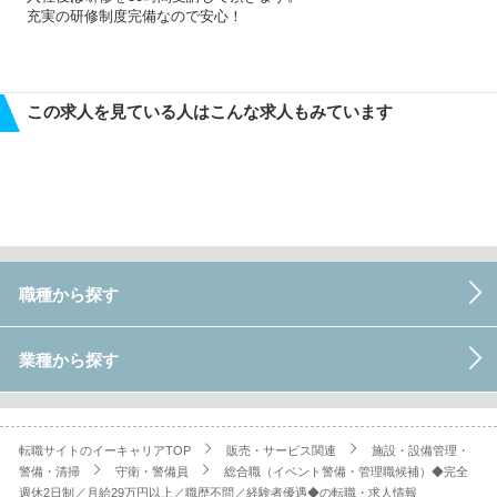
充実の研修制度完備なので安心！
この求人を見ている人はこんな求人もみています
職種から探す
業種から探す
転職サイトのイーキャリアTOP
販売・サービス関連
施設・設備管理・
警備・清掃
守衛・警備員
総合職（イベント警備・管理職候補）◆完全
週休2日制／月給29万円以上／職歴不問／経験者優遇◆の転職・求人情報