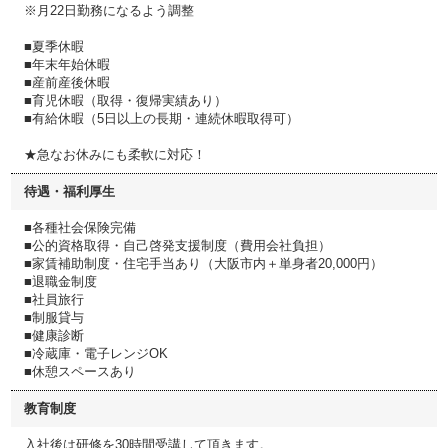
※月22日勤務になるよう調整
■夏季休暇
■年末年始休暇
■産前産後休暇
■育児休暇（取得・復帰実績あり）
■有給休暇（5日以上の長期・連続休暇取得可）
★急なお休みにも柔軟に対応！
待遇・福利厚生
■各種社会保険完備
■公的資格取得・自己啓発支援制度（費用会社負担）
■家賃補助制度・住宅手当あり（大阪市内＋単身者20,000円）
■退職金制度
■社員旅行
■制服貸与
■健康診断
■冷蔵庫・電子レンジOK
■休憩スペースあり
教育制度
入社後は研修を30時間受講して頂きます。