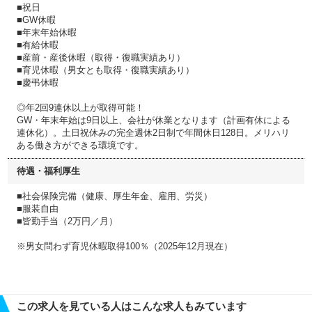
■祝日
■GW休暇
■年末年始休暇
■有給休暇
■産前・産後休暇（取得・復職実績あり）
■育児休暇（男女とも取得・復職実績あり）
■慶弔休暇
◎年2回9連休以上が取得可能！
GW・年末年始は9日以上、会社が休業となります（計画有休による
連休化）。土日祝休みの完全週休2日制で年間休日128日。メリハリ
ある働き方ができる環境です。
待遇・福利厚生
■社会保険完備（健康、厚生年金、雇用、労災）
■服装自由
■皆勤手当（2万円／月）
※男女問わず育児休暇取得100％（2025年12月現在）
この求人を見ている人はこんな求人もみています