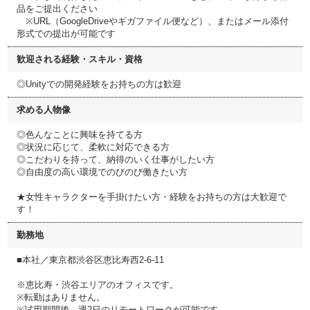
品をご提出ください
※URL（GoogleDriveやギガファイル便など）、またはメール添付
形式での提出が可能です
歓迎される経験・スキル・資格
◎Unityでの開発経験をお持ちの方は歓迎
求める人物像
◎色んなことに興味を持てる方
◎状況に応じて、柔軟に対応できる方
◎こだわりを持って、納得のいく仕事がしたい方
◎自由度の高い環境でのびのび働きたい方
★女性キャラクターを手掛けたい方・経験をお持ちの方は大歓迎で
す！
勤務地
■本社／東京都渋谷区恵比寿西2-6-11
※恵比寿・渋谷エリアのオフィスです。
※転勤はありません。
※試用期間後、週2日のリモートワークが可能です。