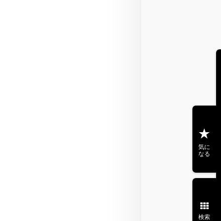
気に
なる
検索