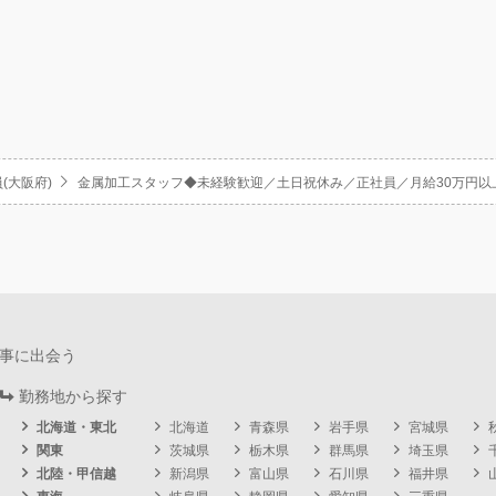
(大阪府)
金属加工スタッフ◆未経験歓迎／土日祝休み／正社員／月給30万円以
事に出会う
勤務地から探す
北海道・東北
北海道
青森県
岩手県
宮城県
関東
茨城県
栃木県
群馬県
埼玉県
北陸・甲信越
新潟県
富山県
石川県
福井県