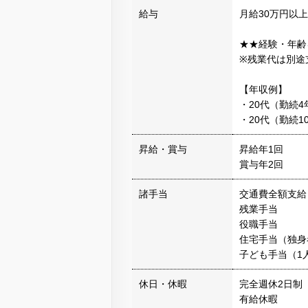
給与
月給30万円以上
★★経験・年齢
※残業代は別途
【年収例】
・20代（勤続4
・20代（勤続1
昇給・賞与
昇給年1回
賞与年2回
諸手当
交通費全額支給
残業手当
役職手当
住宅手当（独身
子ども手当（1人
休日・休暇
完全週休2日制
有給休暇