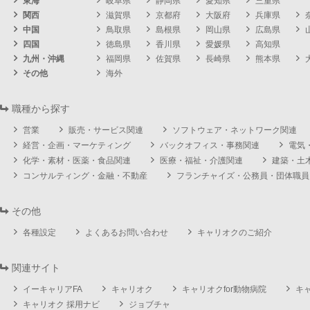
東海
岐阜県
静岡県
愛知県
三重県
関西
滋賀県
京都府
大阪府
兵庫県
中国
鳥取県
島根県
岡山県
広島県
四国
徳島県
香川県
愛媛県
高知県
九州・沖縄
福岡県
佐賀県
長崎県
熊本県
その他
海外
職種から探す
営業
販売・サービス関連
ソフトウェア・ネットワーク関連
経営・企画・マーケティング
バックオフィス・事務関連
電気
化学・素材・医薬・食品関連
医療・福祉・介護関連
建築・土
コンサルティング・金融・不動産
フランチャイズ・公務員・団体職員
その他
各種設定
よくあるお問い合わせ
キャリオクのご紹介
関連サイト
イーキャリアFA
キャリオク
キャリオクfor動物病院
キ
キャリオク 採用ナビ
ジョブチャ