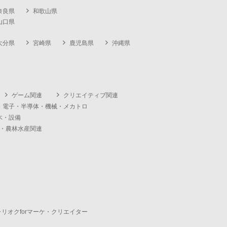
奈良県
和歌山県
山口県
大分県
宮崎県
鹿児島県
沖縄県
ゲーム関連
クリエイティブ関連
・電子・半導体・機械・メカトロ
木・設備
・農林水産関連
ャリオクforマーケ・クリエイター