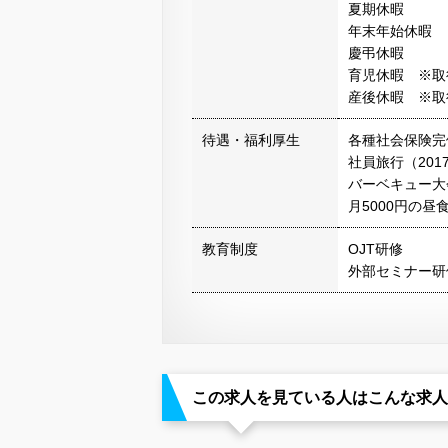
夏期休暇
年末年始休暇
慶弔休暇
育児休暇 ※取
産後休暇 ※取
待遇・福利厚生
各種社会保険完
社員旅行（20
バーベキュー大
月5000円の昼
教育制度
OJT研修
外部セミナー研
この求人を見ている人はこんな求人