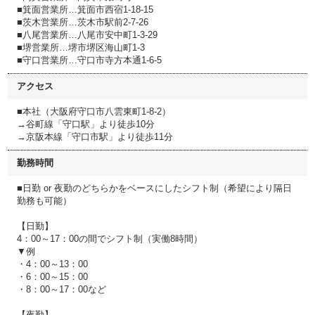
■箕面営業所…箕面市西宿1-18-15
■茨木営業所…茨木市駅前2-7-26
■八尾営業所…八尾市安中町1-3-29
■堺営業所…堺市堺区海山町1-3
■守口営業所…守口市寺方本通1-6-5
アクセス
■本社（大阪府守口市八雲東町1-8-2）
→谷町線「守口駅」より徒歩10分
→京阪本線「守口市駅」より徒歩11分
勤務時間
■日勤 or 夜勤のどちらかをベースにしたシフト制（希望により隔日
勤務も可能）
【日勤】
4：00～17：00の間でシフト制（実働8時間）
▼例
・4：00～13：00
・6：00～15：00
・8：00～17：00など
【夜勤】