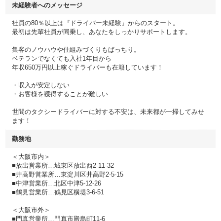
未経験者へのメッセージ
社員の80％以上は『ドライバー未経験』からのスタート。
最初は先輩社員が同乗し、あなたをしっかりサポートします。
集客のノウハウや仕組みづくりもばっちり。
ベテランでなくても入社1年目から
年収650万円以上稼ぐドライバーも在籍しています！
・収入が安定しない
・お客様を獲得することが難しい
世間のタクシードライバーに対する不安は、未来都が一掃してみせ
ます！
勤務地
＜大阪市内＞
■放出営業所…城東区放出西2-11-32
■井高野営業所…東淀川区井高野2-5-15
■中津営業所…北区中津5-12-26
■鶴見営業所…鶴見区横堤3-6-51
＜大阪市外＞
■門真営業所…門真市殿島町11-6