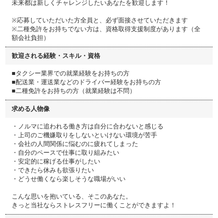
未来都は新しくチャレンジしたいあなたを歓迎します！
※応募していただいた方全員と、必ず面接させていただきます
※二種免許をお持ちでない方は、資格取得支援制度があります（全
額会社負担）
歓迎される経験・スキル・資格
■タクシー業界での就業経験をお持ちの方
■配送業・運送業などのドライバー経験をお持ちの方
■二種免許をお持ちの方（就業経験は不問）
求める人物像
・ノルマに追われる働き方は自分に合わないと感じる
・上司のご機嫌取りをしないといけない環境が苦手
・会社の人間関係に悩むのに疲れてしまった
・自分のペースで仕事に取り組みたい
・安定的に稼げる仕事がしたい
・できたら休みも欲張りたい
・どうせ働くなら楽しそうな職場がいい
こんな思いを抱いている、そこのあなた。
きっと当社ならストレスフリーに働くことができますよ！