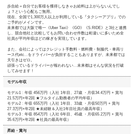
歩合給＝自分でお客様を獲得しなきゃお給料は上がらないんでし
ょ？という心配もご無用。
現在、全国で1,300万人以上が利用している『タクシーアプリ』での
ご予約がメインです。
未来都では大阪で唯一《Uber Taxi》《GO》《S.RIDE》と3社と連携
し、競合他社と比較してもお問い合わせ件数は桁違いに多いため全
社員が平均年収ほどの稼ぎを実現しています。
また、会社によってはクレジット手数料・燃料費・制服代・車両リ
ース代etc...をドライバーが負担することもありますが、未来都では
天引きはゼロ。
頑張っているドライバーが報われない…未来都はそんな状況を打破
してみせます！
モデル年収
モデル1 : 年収 456万円（入社 1年目、27歳 ・月収34.4万円 + 賞与
21.5万円×年2回 ★フルタイム勤務者の平均年収）
モデル2 : 年収 655万円（入社 1年目、33歳 ・月収50万円 + 賞与
27.3万円×年2回 ★未経験＆入社1年目社員の最高年収）
モデル3 : 年収 854万円（入社 6年目、45歳 ・月収65.2万円 + 賞与
35.6万円×年2回 ★社員の最高年収）
昇給・賞与