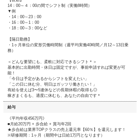
14：00～４：00の間でシフト制（実働8時間）
▼例
・14：00～23：00
・16：00～1：00
・18：00～3：00など
【隔日勤務】
・1ヶ月単位の変形労働時間制（週平均実働40時間／月12～13日乗
務）
＜どんな要望にも、柔軟に対応できるシフト＊＞
基本的に出勤時間・休日は固定ですが、事前申請すれば変更が可
能！
「今日は予定があるからシフトを変えたい」
「この日に休む分、明日はガッツリ働きたい！」
有給を使えば3〜5連休などの長期休暇の取得も◎
稼ぎまくるも、適度に休むも、あなたの自由です＊
給与
《平均年収456万円》
■月給20万円 + 歩合給 + 賞与年2回
★歩合給は業界TOPクラスの売上還元率【60％】を還元します！
※研修期間：1ヶ月（期間中は日給1万円となります）