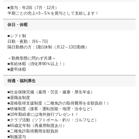
■賞与：年2回（7月・12月）
半期ごとの売上×3～5％を賞与として支給します！
休日・休暇
■シフト制
日勤・夜勤：月6～7日
隔日勤務の方：1勤1休制（月12～13日勤務）
＜勤務形態に問わず共通＞
■有給休暇（消化率90％以上！）
■慶弔休暇
待遇・福利厚生
■社会保険完備（雇用・労災・健康・厚生年金）
■退職金制度
■資格取得支援制度（二種免許の取得費用を全額負担！）
■研修制度（接客・運転技能・地理・法令など）
■10年勤続者には海外旅行プレゼント！
■クラブ活動（ソフトボール・釣り・ゴルフなど）
■65歳定年制（再雇用制度あり）
■二種免許取得費用全額負担
■制服貸与