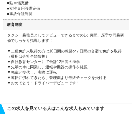
■駐車場完備
■女性専用設備完備
■事故保証制度
教育制度
タクシー乗務員としてデビューできるまでの1ヶ月間、座学や同乗研
修でしっかり指導します！
▼二種免許未取得の方は10日間の教習or７日間の合宿で免許を取得
（費用は会社全額負担）
▼自社教育センターにて合計12日間の座学
▼先輩の車に同乗し、運転や機器の操作を確認
▼先輩と交代し、実際に運転
▼運転に慣れてきたら、管理職より最終チェックを受ける
▼おめでとう！ドライバーデビューです！
この求人を見ている人はこんな求人もみています