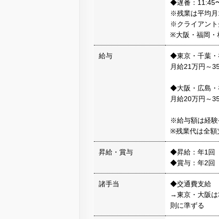
◆遅番：11:45〜
※残業は平均月
※クライアント
※大阪・福岡・札
給与
◆東京・千葉・
月給21万円～3
◆大阪・広島・
月給20万円～3
※給与額は経験
※残業代は全額
昇給・賞与
◆昇給：年1回
◆賞与：年2回
諸手当
◆交通費支給
→東京・大阪は
則に準ずる