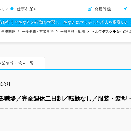
仕事を探す
会員登録
ャリア
録を行うとあなたの行動を学習し、あなたにマッチした求人を提案いた
・事務関連
一般事務・営業事務
一般事務・庶務
ヘルプデスク◆女性の活
企業情報・求人一覧
式会社
る職場／完全週休二日制／転勤なし／服装・髪型