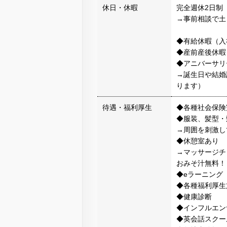
休日・休暇
完全週休2日制
→事前相談で土
◆有給休暇（入
◆産前産後休暇
◆アニバーサリ
→誕生日や結婚
ります）
待遇・福利厚生
◆各種社会保険
◆服装、髪型・
→周囲を刺激し
◆休憩室あり
→マッサージチ
おみそ汁無料！
◆eラーニング
◆各種福利厚生
◆健康診断
◆インフルエン
◆英会話スクー