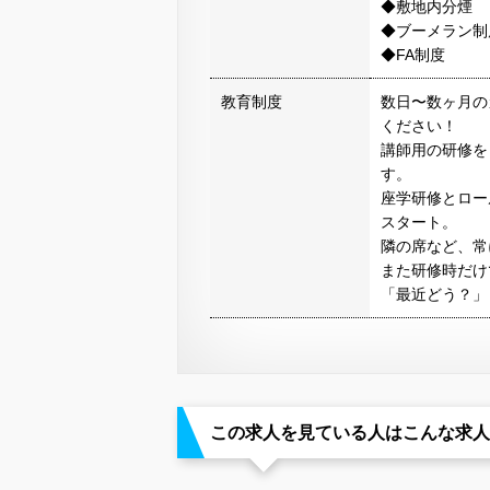
◆敷地内分煙
◆ブーメラン制
◆FA制度
教育制度
数日〜数ヶ月の
ください！
講師用の研修を
す。
座学研修とロー
スタート。
隣の席など、常
また研修時だけ
「最近どう？」
この求人を見ている人はこんな求人