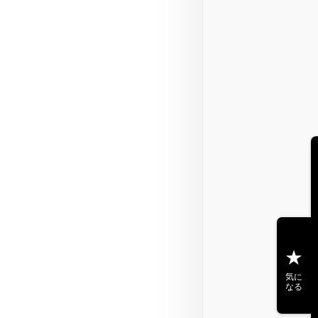
気に
なる