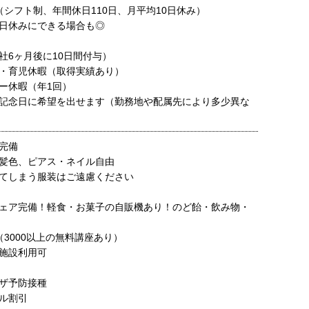
（シフト制、年間休日110日、月平均10日休み）
日休みにできる場合も◎
社6ヶ月後に10日間付与）
・育児休暇（取得実績あり）
ー休暇（年1回）
記念日に希望を出せます（勤務地や配属先により多少異な
完備
髪色、ピアス・ネイル自由
てしまう服装はご遠慮ください
ェア完備！軽食・お菓子の自販機あり！のど飴・飲み物・
（3000以上の無料講座あり）
施設利用可
ザ予防接種
ル割引