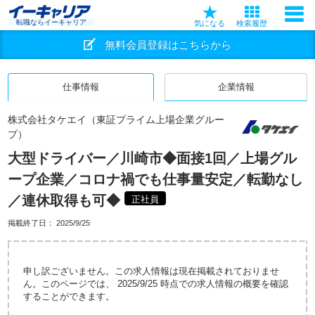
転職ならイーキャリア
気になる
検索履歴
無料会員登録はこちらから
仕事情報
企業情報
株式会社タケエイ（東証プライム上場企業グルー
プ）
大型ドライバー／川崎市◆面接1回／上場グル
ープ企業／コロナ禍でも仕事量安定／転勤なし
／連休取得も可◆
正社員
掲載終了日：
2025/9/25
申し訳ございません。この求人情報は現在掲載されておりませ
ん。このページでは、 2025/9/25 時点での求人情報の概要を確認
することができます。