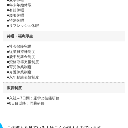
■年末年始休暇
■有給休暇
■慶弔休暇
■特別休暇
■リフレッシュ休暇
待遇・福利厚生
■社会保険完備
■従業員持株制度
■慶弔見舞金制度
■資格取得支援制度
■育児休業制度
■介護休業制度
■永年勤続表彰制度
教育制度
■入社～7日間：座学と技能研修
■8日目以降：同乗研修
この求人を見ている人はこんな求人もみています