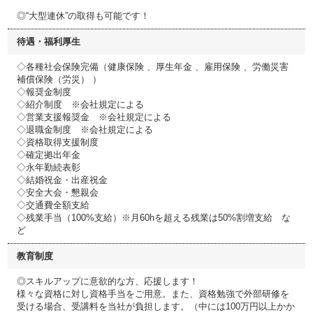
◎“大型連休”の取得も可能です！
待遇・福利厚生
◇各種社会保険完備（健康保険 、厚生年金 、雇用保険 、労働災害
補償保険（労災） ）
◇報奨金制度
◇紹介制度 ※会社規定による
◇営業支援報奨金 ※会社規定による
◇退職金制度 ※会社規定による
◇資格取得支援制度
◇確定拠出年金
◇永年勤続表彰
◇結婚祝金・出産祝金
◇安全大会・懇親会
◇交通費全額支給
◇残業手当（100%支給）※月60hを超える残業は50%割増支給 な
ど
教育制度
◎スキルアップに意欲的な方、応援します！
様々な資格に対し資格手当をご用意。また、資格勉強で外部研修を
受ける場合、受講料を当社が負担します。（中には100万円以上かか