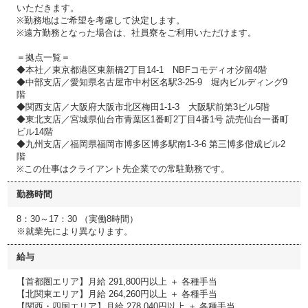
いただきます。
※勤務地はご希望を考慮して決定します。
※遠方勤務となった場合は、社員寮をご利用いただけます。
＝拠点一覧＝
◆本社／東京都港区東新橋2丁目14-1 NBFコモディオ汐留4階
◆中部支店／愛知県名古屋市中村区名駅3-25-9 堀内ビルディング9
階
◆関西支店／大阪府大阪市北区梅田1-1-3 大阪駅前第3ビル5階
◆東北支店／宮城県仙台市青葉区1番町2丁目4番1号 読売仙台一番町
ビル14階
◆九州支店／福岡県福岡市博多区博多駅南1-3-6 第三博多偕成ビル2
階
※この仕事はクライアント先企業での常駐勤務です。
勤務時間
8：30～17：30 （実働8時間）
※就業先により異なります。
給与
【首都圏エリア】月給 291,800円以上 ＋ 各種手当
【北関東エリア】月給 264,260円以上 ＋ 各種手当
【関西・四国エリア】月給 278,040円以上 ＋ 各種手当