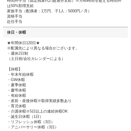
時間外手当（固定残業代の超過分支給）※月60時間を超える時間外
は50%割増支給
家族手当（配偶者：1万円、子1人：5000円／月）
資格手当
赴任手当
休日・休暇
★年間休日120日★
※配属先により異なる場合がございます。
・週休2日制
（土日祝/会社カレンダーによる）
【休暇】
・年末年始休暇
・GW休暇
・夏季休暇
・慶弔休暇
・有給休暇
・産前・産後休暇※取得実績多数あり
・育児休暇
・介護休暇※5日以上の連続休暇OK
・誕生日休暇（1日）
・リフレッシュ休暇（3日）
・アニバーサリー休暇（3日）