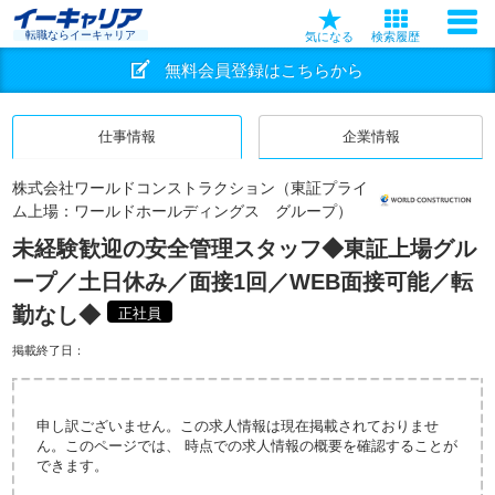
転職ならイーキャリア
気になる
検索履歴
無料会員登録はこちらから
仕事情報
企業情報
株式会社ワールドコンストラクション（東証プライ
ム上場：ワールドホールディングス グループ）
未経験歓迎の安全管理スタッフ◆東証上場グル
ープ／土日休み／面接1回／WEB面接可能／転
勤なし◆
正社員
掲載終了日：
申し訳ございません。この求人情報は現在掲載されておりませ
ん。このページでは、 時点での求人情報の概要を確認することが
できます。