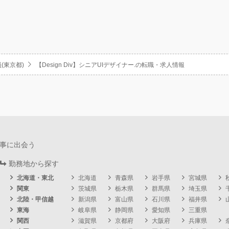
(東京都)
【Design Div】シニアUIデザイナー.の転職・求人情報
事に出会う
勤務地から探す
北海道・東北
北海道
青森県
岩手県
宮城県
関東
茨城県
栃木県
群馬県
埼玉県
北陸・甲信越
新潟県
富山県
石川県
福井県
東海
岐阜県
静岡県
愛知県
三重県
関西
滋賀県
京都府
大阪府
兵庫県