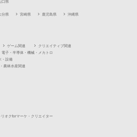
山口県
大分県
宮崎県
鹿児島県
沖縄県
ゲーム関連
クリエイティブ関連
・電子・半導体・機械・メカトロ
木・設備
・農林水産関連
ャリオクforマーケ・クリエイター