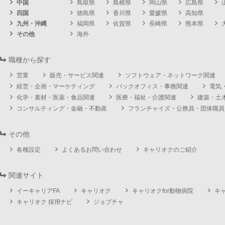
中国
鳥取県
島根県
岡山県
広島県
四国
徳島県
香川県
愛媛県
高知県
九州・沖縄
福岡県
佐賀県
長崎県
熊本県
その他
海外
職種から探す
営業
販売・サービス関連
ソフトウェア・ネットワーク関連
経営・企画・マーケティング
バックオフィス・事務関連
電気
化学・素材・医薬・食品関連
医療・福祉・介護関連
建築・土
コンサルティング・金融・不動産
フランチャイズ・公務員・団体職員
その他
各種設定
よくあるお問い合わせ
キャリオクのご紹介
関連サイト
イーキャリアFA
キャリオク
キャリオクfor動物病院
キ
キャリオク 採用ナビ
ジョブチャ