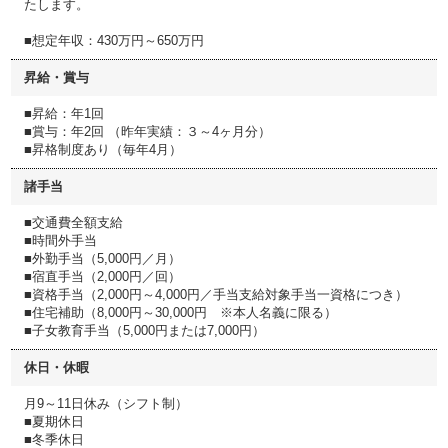
たします。
■想定年収：430万円～650万円
昇給・賞与
■昇給：年1回
■賞与：年2回 （昨年実績：３～4ヶ⽉分）
■昇格制度あり（毎年4月）
諸手当
■交通費全額⽀給
■時間外⼿当
■外勤手当（5,000円／月）
■宿直⼿当（2,000円／回）
■資格⼿当（2,000円～4,000円／手当支給対象手当一資格につき）
■住宅補助（8,000円～30,000円 ※本人名義に限る）
■⼦⼥教育⼿当（5,000円または7,000円）
休日・休暇
⽉9～11⽇休み（シフト制）
■夏期休日
■冬季休日