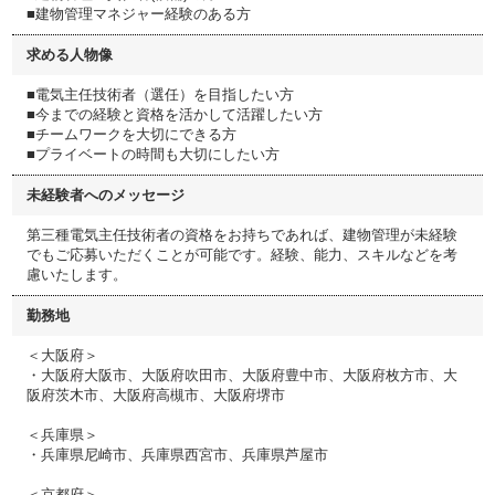
■建物管理マネジャー経験のある方
求める人物像
■電気主任技術者（選任）を目指したい方
■今までの経験と資格を活かして活躍したい方
■チームワークを⼤切にできる方
■プライベートの時間も⼤切にしたい方
未経験者へのメッセージ
第三種電気主任技術者の資格をお持ちであれば、建物管理が未経験
でもご応募いただくことが可能です。経験、能⼒、スキルなどを考
慮いたします。
勤務地
＜⼤阪府＞
・⼤阪府⼤阪市、⼤阪府吹⽥市、大阪府豊中市、⼤阪府枚⽅市、⼤
阪府茨⽊市、⼤阪府⾼槻市、⼤阪府堺市
＜兵庫県＞
・兵庫県尼崎市、兵庫県西宮市、兵庫県芦屋市
＜京都府＞