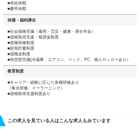
■有給休暇
■慶弔休暇
待遇・福利厚生
■社会保険完備（雇⽤・労災・健康・厚⽣年⾦）
■資格取得⽀援・報奨⾦制度
■各種研修制度
■財形貯蓄制度
■退職⾦制度
■休憩室完備(冷蔵庫、エアコン、ベッド、PC、個⼈ロッカーあり）
教育制度
■キャリア・経験に応じた各種研修あり
（集合研修、イーラーニング）
■資格取得支援制度あり
この求人を見ている人はこんな求人もみています