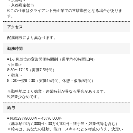
・京都府京都市
※この仕事はクライアント先企業での常駐勤務となる場合がありま
す。
アクセス
配属施設により異なります。
勤務時間
■1ヶ⽉単位の変形労働時間制（週平均40時間以内）
＜⽇勤＞
8:30〜17:15（実働7.5時間）
＜宿直＞
8︓30〜翌8︓30（実働15時間、休憩・仮眠9時間）
※勤務地により始業・終業時刻が異なる場合があります。
※残業少なめです。
給与
■月給29万9000円～43万6,000円
（基本給23万7,000円～30万4,100円＋諸手当・残業代等を含む）
※給与は、あなたの経験、能⼒、スキルなどを考慮のうえ、決定い