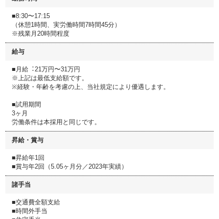
■8:30〜17:15
（休憩1時間、実労働時間7時間45分）
※残業⽉20時間程度
給与
■⽉給︓21万円〜31万円
※上記は最低⽀給額です。
※経験・年齢を考慮の上、当社規定により優遇します。
■試⽤期間
3ヶ⽉
労働条件は本採⽤と同じです。
昇給・賞与
■昇給年1回
■賞与年2回（5.05ヶ月分／2023年実績）
諸手当
■交通費全額支給
■時間外手当