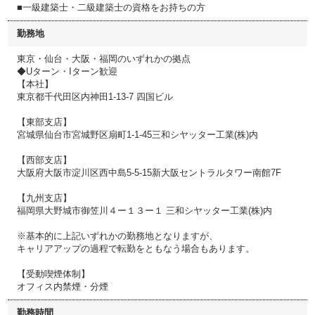
■一級建築士・二級建築士の資格をお持ちの⽅
勤務地
東京・仙台・⼤阪・福岡のいずれかの拠点
◆Uターン・Iターン歓迎
【本社】
東京都千代⽥区内神⽥1-13-7 四国ビル
【東部支店】
宮城県仙台市宮城野区扇町1-1-45三和シヤッター工業(株)内
【西部支店】
⼤阪府⼤阪市淀川区⻄中島5-5-15新⼤阪セントラルタワー南館7F
【九州支店】
福岡県大野城市御笠川４ー１３ー１ 三和シヤッター工業(株)内
※基本的に上記いずれかの勤務地となりますが、
キャリアアップの過程で転勤をともなう場合もあります。
【受動喫煙体制】
オフィス内禁煙・分煙
勤務時間