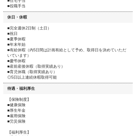
■住宅手当
■役職手当
休日・休暇
■完全週休2⽇制（⼟⽇）
■祝⽇
■夏季休暇
■年末年始
■有給休暇（内5⽇間は計画有給として予め、取得⽇を決めていただ
いています）
■慶弔休暇
■産前産後休暇（取得実績あり）
■育児休職（取得実績あり）
◎5⽇以上連続休暇取得可能
待遇・福利厚生
【保険制度】
■健康保険
■厚⽣年⾦
■雇⽤保険
■労災保険
【福利厚生】