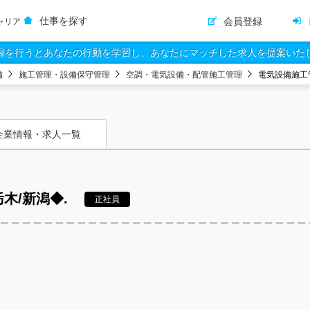
仕事を探す
会員登録
ャリア
録を行うとあなたの行動を学習し、あなたにマッチした求人を提案いた
備
施工管理・設備保守管理
空調・電気設備・配管施工管理
電気設備施工
企業情報・求人一覧
木/新潟◆.
正社員