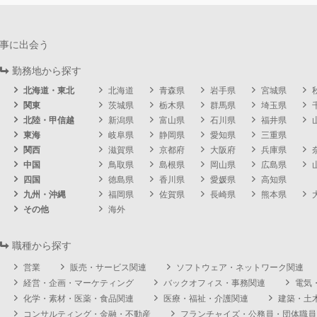
事に出会う
勤務地から探す
北海道・東北
北海道
青森県
岩手県
宮城県
関東
茨城県
栃木県
群馬県
埼玉県
北陸・甲信越
新潟県
富山県
石川県
福井県
東海
岐阜県
静岡県
愛知県
三重県
関西
滋賀県
京都府
大阪府
兵庫県
中国
鳥取県
島根県
岡山県
広島県
四国
徳島県
香川県
愛媛県
高知県
九州・沖縄
福岡県
佐賀県
長崎県
熊本県
その他
海外
職種から探す
営業
販売・サービス関連
ソフトウェア・ネットワーク関連
経営・企画・マーケティング
バックオフィス・事務関連
電気
化学・素材・医薬・食品関連
医療・福祉・介護関連
建築・土
コンサルティング・金融・不動産
フランチャイズ・公務員・団体職員