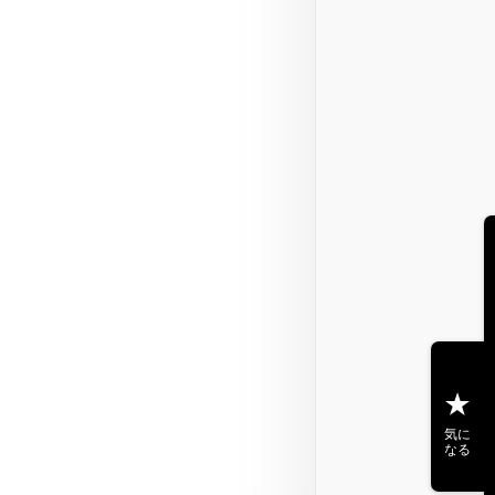
気に
なる