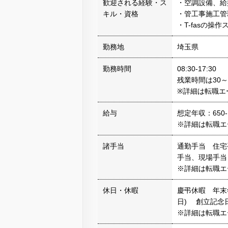
歓迎される経験・ス
・空調設備、給
キル・資格
・管工事施工管
・T-fasの
勤務地
埼玉県
勤務時間
08:30-17:30
残業時間は30～
※詳細は転職エ
給与
想定年収：650-
※詳細は転職エ
諸手当
通勤手当 住宅
手当、現場手
※詳細は転職エ
休日・休暇
慶弔休暇 年末
日) 創立記念
※詳細は転職エ