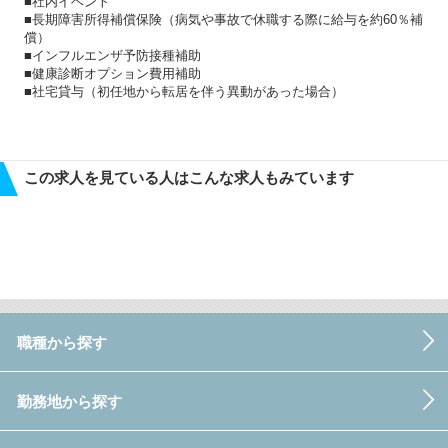
■社内イベント
■長期障害所得補償保険（病気や事故で休職する際に給与を約60％補
償）
■インフルエンザ予防接種補助
■健康診断オプション費用補助
■社宅貸与（初任地から転居を伴う異動があった場合）
この求人を見ている人はこんな求人もみています
職種から探す
勤務地から探す