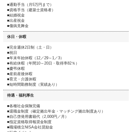
■通勤手当（月5万円まで）
■資格手当（建築士資格者）
■結婚祝金
■出産祝金
■傷病見舞金
休日・休暇
■完全週休2日制（土・日）
■祝日
■年末年始休暇（12／29～1／3）
■有給休暇（年間10～20日・取得率82％）
■慶弔休暇
■産前産後休暇
■育児・介護休暇
■短時間勤務制度（実績あり）
待遇・福利厚生
■各種社会保険完備
■退職金制度（確定拠出年金・マッチング拠出制度あり）
■自己啓発用書籍代（2,000円／月）
■指定資格取得報奨金制度
■職場積立NISA会社奨励金