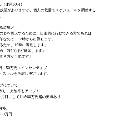
00（休憩60分）
の残業がありますが、個人の裁量でスケジュールを調整する
。
る環境／
の姿を実現するために、自主的に行動できる方であれば
午なので、12時から出勤します」
るため、19時に退勤します」
め、2時間ほど離席します」
働き方が可能です！
00円～50万円＋インセンティブ
・スキルを考慮し決定します。
ブについて
例し、支給率もアップ！
ヶ月目にして月給60万円超の実績あり
年収
800万円