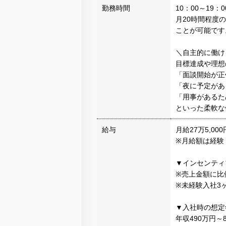
勤務時間
10：00～19：
月20時間程度
ことが可能です
＼自主的に働け
目標達成や理想
「面談開始が正
「夜に予定があ
「用事があるた
といった柔軟な
給与
月給27万5,0
※月給額は経験
▼インセンティ
※売上金額に比
※未経験入社3
▼入社時の想定
年収490万円～