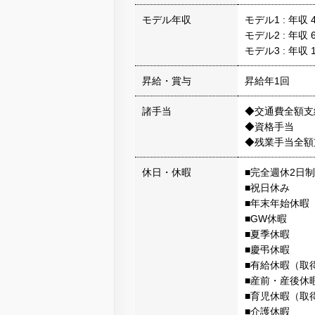
モデル年収
モデル1 : 年収
モデル2 : 年収
モデル3 : 年収
昇給・賞与
昇給年1回
諸手当
◆交通費全額支
◆資格手当
◆残業手当全額
休日・休暇
■完全週休2日
■祝日休み
■年末年始休暇
■GW休暇
■夏季休暇
■慶弔休暇
■有給休暇（取得
■産前・産後休
■育児休暇（取
■介護休暇