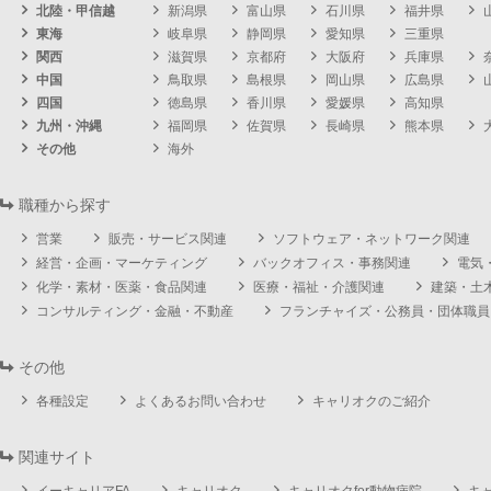
北陸・甲信越
新潟県
富山県
石川県
福井県
東海
岐阜県
静岡県
愛知県
三重県
関西
滋賀県
京都府
大阪府
兵庫県
中国
鳥取県
島根県
岡山県
広島県
四国
徳島県
香川県
愛媛県
高知県
九州・沖縄
福岡県
佐賀県
長崎県
熊本県
その他
海外
職種から探す
営業
販売・サービス関連
ソフトウェア・ネットワーク関連
経営・企画・マーケティング
バックオフィス・事務関連
電気
化学・素材・医薬・食品関連
医療・福祉・介護関連
建築・土
コンサルティング・金融・不動産
フランチャイズ・公務員・団体職員
その他
各種設定
よくあるお問い合わせ
キャリオクのご紹介
関連サイト