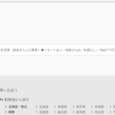
広告営業（新規立ち上げ事業）◆リモートあり／残業少なめ／転勤なし／月給27.5
事に出会う
勤務地から探す
北海道・東北
北海道
青森県
岩手県
宮城県
関東
茨城県
栃木県
群馬県
埼玉県