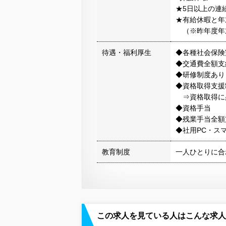
★5日以上の連
★有給休暇と年
（※昨年度年末
待遇・福利厚生
◆各種社会保険
◆交通費全額支
◆研修制度あり
◆資格取得支援
⇒資格取得に
◆資格手当
◆残業手当全額
◆社用PC・ス
教育制度
一人ひとりに合
この求人を見ている人はこんな求人