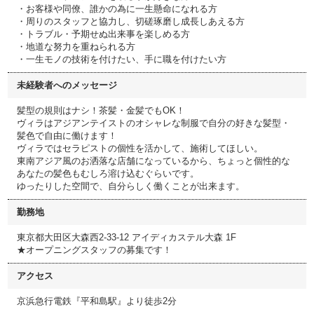
・お客様や同僚、誰かの為に一生懸命になれる方
・周りのスタッフと協力し、切磋琢磨し成長しあえる方
・トラブル・予期せぬ出来事を楽しめる方
・地道な努力を重ねられる方
・一生モノの技術を付けたい、手に職を付けたい方
未経験者へのメッセージ
髪型の規則はナシ！茶髪・金髪でもOK！
ヴィラはアジアンテイストのオシャレな制服で自分の好きな髪型・
髪色で自由に働けます！
ヴィラではセラピストの個性を活かして、施術してほしい。
東南アジア風のお洒落な店舗になっているから、ちょっと個性的な
あなたの髪色もむしろ溶け込むぐらいです。
ゆったりした空間で、自分らしく働くことが出来ます。
勤務地
東京都大田区大森西2-33-12 アイディカステル大森 1F
★オープニングスタッフの募集です！
アクセス
京浜急行電鉄『平和島駅』より徒歩2分