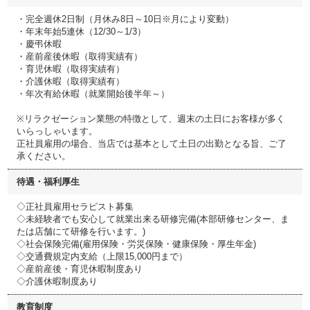
・完全週休2日制（月休み8日～10日※月により変動）
・年末年始5連休（12/30～1/3）
・慶弔休暇
・産前産後休暇（取得実績有）
・育児休暇（取得実績有）
・介護休暇（取得実績有）
・年次有給休暇（就業開始後半年～）
※リラクゼーション業態の特徴として、週末の土日にお客様が多く
いらっしゃいます。
正社員雇用の場合、当店では基本として土日の出勤となる旨、ご了
承ください。
待遇・福利厚生
◇正社員雇用セラピスト募集
◇未経験者でも安心して就業出来る研修完備(本部研修センター、ま
たは店舗にて研修を行います。)
◇社会保険完備(雇用保険・労災保険・健康保険・厚生年金)
◇交通費規定内支給（上限15,000円まで）
◇産前産後・育児休暇制度あり
◇介護休暇制度あり
教育制度