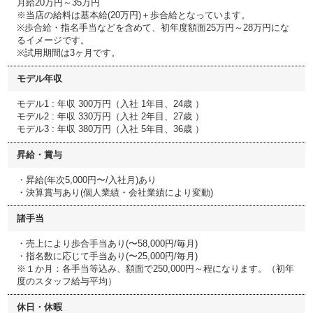
月給20万円～35万円
※当店の給料は基本給(20万円)＋歩合給となっています。
※歩合給・指名手当などを含めて、初年度額面25万円～28万円にな
るイメージです。
※試用期間は3ヶ月です。
モデル年収
モデル1 : 年収 300万円（入社 1年目、24歳 ）
モデル2 : 年収 330万円（入社 2年目、27歳 ）
モデル3 : 年収 380万円（入社 5年目、36歳 ）
昇給・賞与
・昇給(年次5,000円〜/入社月)あり
・決算賞与あり(個人業績・会社業績により変動)
諸手当
・売上により歩合手当あり(〜58,000円/毎月)
・指名数に応じて手当あり(〜25,000円/毎月)
※１か月：各手当等込み、額面で250,000円～程になります。（初年
度のスタッフ給与平均）
休日・休暇