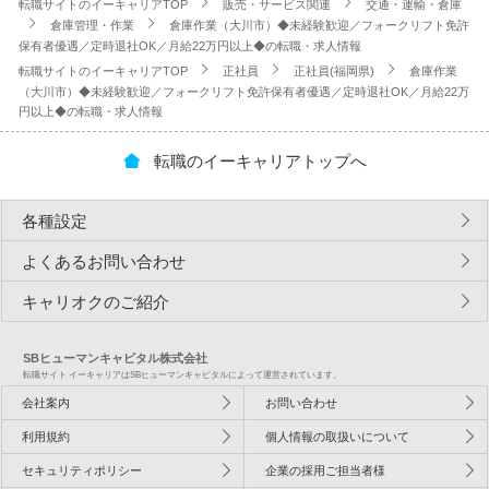
転職サイトのイーキャリアTOP
販売・サービス関連
交通・運輸・倉庫
倉庫管理・作業
倉庫作業（大川市）◆未経験歓迎／フォークリフト免許
保有者優遇／定時退社OK／月給22万円以上◆の転職・求人情報
転職サイトのイーキャリアTOP
正社員
正社員(福岡県)
倉庫作業
（大川市）◆未経験歓迎／フォークリフト免許保有者優遇／定時退社OK／月給22万
円以上◆の転職・求人情報
転職のイーキャリアトップへ
各種設定
よくあるお問い合わせ
キャリオクのご紹介
SBヒューマンキャピタル株式会社
転職サイト イーキャリアはSBヒューマンキャピタルによって運営されています。
会社案内
お問い合わせ
利用規約
個人情報の取扱いについて
セキュリティポリシー
企業の採用ご担当者様