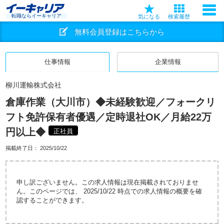
転職ならイーキャリア
気になる
検索履歴
無料会員登録はこちらから
仕事情報
企業情報
柳川運輸株式会社
倉庫作業（大川市）◆未経験歓迎／フォークリ
フト免許保有者優遇／定時退社OK／月給22万
円以上◆
正社員
掲載終了日：
2025/10/22
申し訳ございません。この求人情報は現在掲載されておりませ
ん。このページでは、 2025/10/22 時点での求人情報の概要を確
認することができます。