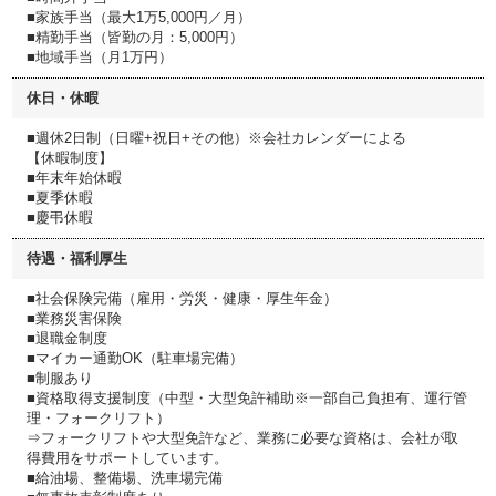
■家族手当（最大1万5,000円／月）
■精勤手当（皆勤の月：5,000円）
■地域手当（月1万円）
休日・休暇
■週休2日制（日曜+祝日+その他）※会社カレンダーによる
【休暇制度】
■年末年始休暇
■夏季休暇
■慶弔休暇
待遇・福利厚生
■社会保険完備（雇用・労災・健康・厚生年金）
■業務災害保険
■退職金制度
■マイカー通勤OK（駐車場完備）
■制服あり
■資格取得支援制度（中型・大型免許補助※一部自己負担有、運行管
理・フォークリフト）
⇒フォークリフトや大型免許など、業務に必要な資格は、会社が取
得費用をサポートしています。
■給油場、整備場、洗車場完備