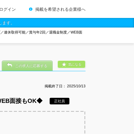
ログイン
掲載を希望される企業様へ
します。
プ／連休取得可能／賞与年2回／退職金制度／WEB面
気になる
この求人に応募する
掲載終了日：
2025/10/13
EB面接もOK◆
正社員