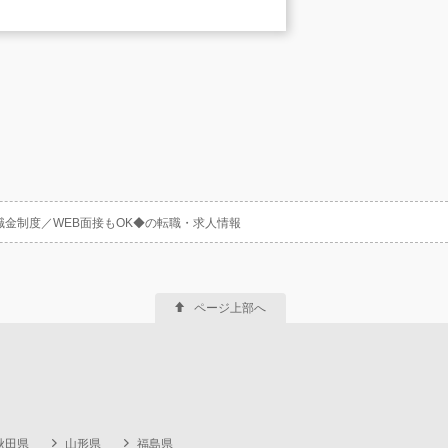
職金制度／WEB面接もOK◆の転職・求人情報
ページ上部へ
秋田県
山形県
福島県