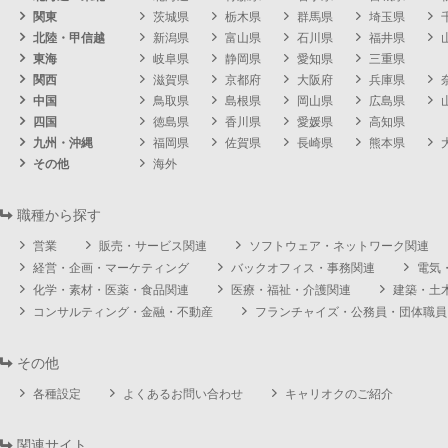
関東
茨城県
栃木県
群馬県
埼玉県
北陸・甲信越
新潟県
富山県
石川県
福井県
東海
岐阜県
静岡県
愛知県
三重県
関西
滋賀県
京都府
大阪府
兵庫県
中国
鳥取県
島根県
岡山県
広島県
四国
徳島県
香川県
愛媛県
高知県
九州・沖縄
福岡県
佐賀県
長崎県
熊本県
その他
海外
職種から探す
営業
販売・サービス関連
ソフトウェア・ネットワーク関連
経営・企画・マーケティング
バックオフィス・事務関連
電気
化学・素材・医薬・食品関連
医療・福祉・介護関連
建築・土
コンサルティング・金融・不動産
フランチャイズ・公務員・団体職員
その他
各種設定
よくあるお問い合わせ
キャリオクのご紹介
関連サイト