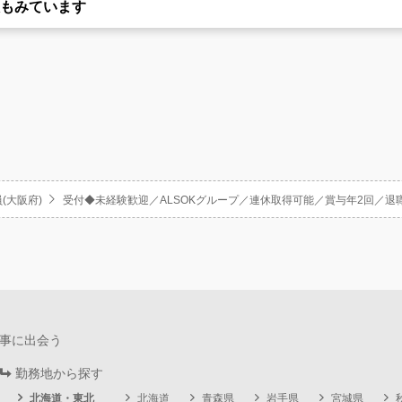
もみています
(大阪府)
受付◆未経験歓迎／ALSOKグループ／連休取得可能／賞与年2回／退
事に出会う
勤務地から探す
北海道・東北
北海道
青森県
岩手県
宮城県