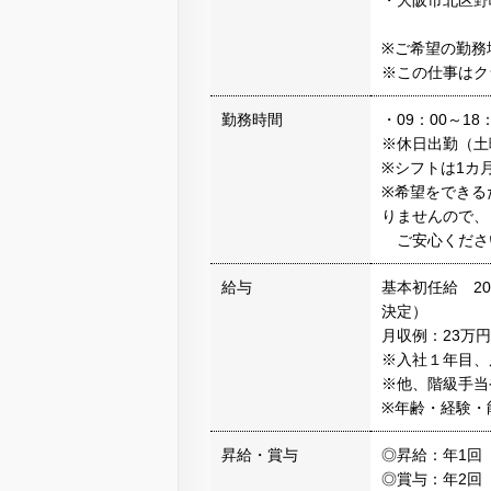
・大阪市北区野
※ご希望の勤務
※この仕事はク
勤務時間
・09：00～18：
※休日出勤（土
※シフトは1カ
※希望をできる
りませんので、
ご安心くださ
給与
基本初任給 20
決定）
月収例：23万円
※入社１年目、
※他、階級手当
※年齢・経験・
昇給・賞与
◎昇給：年1回（
◎賞与：年2回（