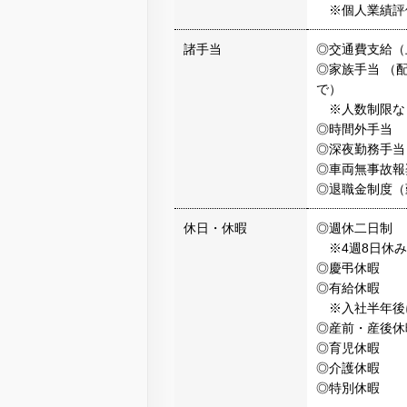
※個人業績評
諸手当
◎交通費支給（
◎家族手当 （配
で）
※人数制限な
◎時間外手当
◎深夜勤務手当
◎車両無事故報
◎退職金制度（
休日・休暇
◎週休二日制
※4週8日休み
◎慶弔休暇
◎有給休暇
※入社半年後に
◎産前・産後休
◎育児休暇
◎介護休暇
◎特別休暇