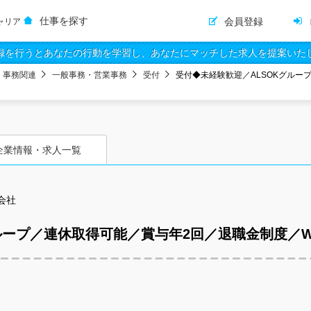
仕事を探す
会員登録
ャリア
録を行うとあなたの行動を学習し、あなたにマッチした求人を提案いた
・事務関連
一般事務・営業事務
受付
受付◆未経験歓迎／ALSOKグルー
企業情報・求人一覧
会社
ループ／連休取得可能／賞与年2回／退職金制度／W