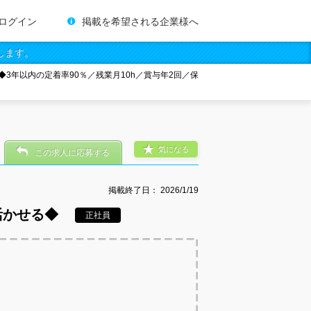
ログイン
掲載を希望される企業様へ
します。
◆3年以内の定着率90％／残業月10h／賞与年2回／保
気になる
この求人に応募する
掲載終了日：
2026/1/19
活かせる◆
正社員