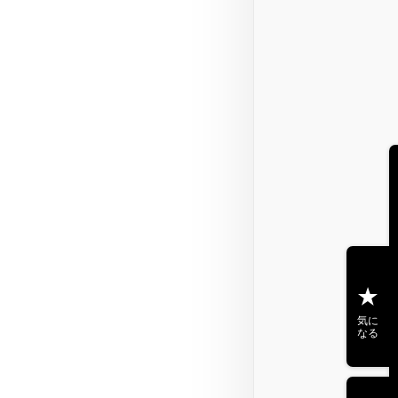
気に
なる