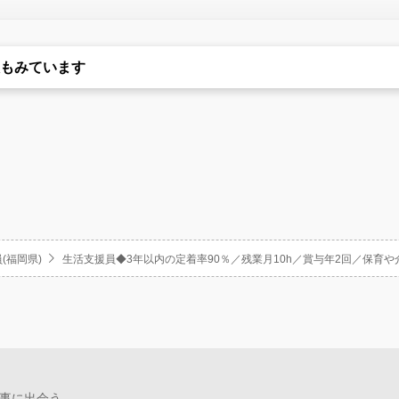
もみています
(福岡県)
生活支援員◆3年以内の定着率90％／残業月10h／賞与年2回／保育
事に出会う