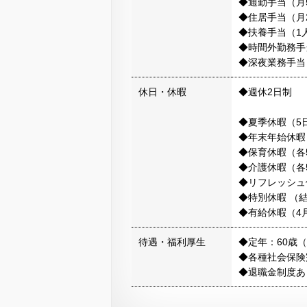
◆通勤手当（月
◆住居手当（月2
◆扶養手当（1人
◆時間外勤務手
◆深夜業務手当
休日・休暇
◆週休2日制
◆夏季休暇（5
◆年末年始休暇
◆保育休暇（各
◆介護休暇（各
◆リフレッシュ休
◆特別休暇 （
◆有給休暇（4
待遇・福利厚生
◆定年：60歳（
◆各種社会保険
◆退職金制度あ