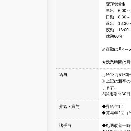
変形労働制
早出 6:00～1
日勤 8:30～1
遅出 13:30～
夜勤 16:00～
休憩60分
※夜勤は月4～
★残業時間は月
給与
月給18万5160
※上記は新卒の
します。
※試用期間60
昇給・賞与
◆昇給年1回
◆賞与年2回（
諸手当
◆処遇改善一時