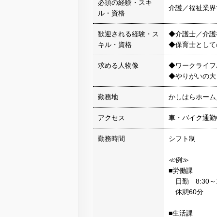
必須の経験・スキ
介護／福祉業界
ル・資格
歓迎される経験・ス
◆介護士／介護
キル・資格
◆保育士として
求める人物像
◆ワークライフ
◆やりがいの大
勤務地
かしはらホーム／
アクセス
車・バイク通勤
勤務時間
シフト制
≪例≫
■労働課
日勤 8:30～1
休憩60分
■生活課