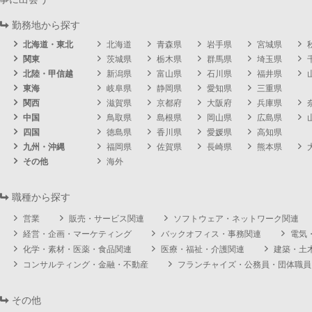
勤務地から探す
北海道・東北
北海道
青森県
岩手県
宮城県
関東
茨城県
栃木県
群馬県
埼玉県
北陸・甲信越
新潟県
富山県
石川県
福井県
東海
岐阜県
静岡県
愛知県
三重県
関西
滋賀県
京都府
大阪府
兵庫県
中国
鳥取県
島根県
岡山県
広島県
四国
徳島県
香川県
愛媛県
高知県
九州・沖縄
福岡県
佐賀県
長崎県
熊本県
その他
海外
職種から探す
営業
販売・サービス関連
ソフトウェア・ネットワーク関連
経営・企画・マーケティング
バックオフィス・事務関連
電気
化学・素材・医薬・食品関連
医療・福祉・介護関連
建築・土
コンサルティング・金融・不動産
フランチャイズ・公務員・団体職員
その他