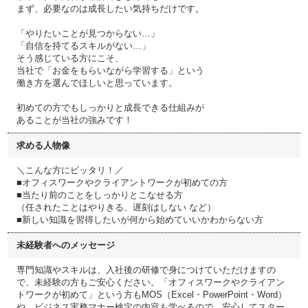
まず、必要なのは成長したい気持ちだけです。
「やりたいことが見つからない…」
「自信を持てるスキルがない…」
そう感じている方にこそ、
当社で「お金をもらいながら学習する」という
働き方を選んでほしいと思っています。
初めての方でもしっかりと成長できる仕組みが
あることが当社の強みです！
求める人物像
＼こんな方にピッタリ！／
■オフィスワークやクライアントワークが初めての方
■当たり前のことをしっかりとこなせる方
（任されたことはやりきる、遅刻はしない など）
■新しい知識を習得したいが何から始めていいかわからない方
未経験者へのメッセージ
専門知識やスキルは、入社後の研修で身につけていただけますの
で、未経験の方もご安心ください。「オフィスワークやクライアン
トワークが初めて」という方もMOS（Excel・PowerPoint・Word）
や、ビジネス実務マナー検定の内容も学べるので、安心してスター