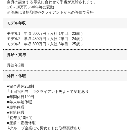
自身の該当する等級に合わせて手当が支給されます。
※0～10万円／半年毎に変動
※等級は資格取得やクライアントからの評価で昇格
モデル年収
モデル1 : 年収 300万円（入社 1年目、23歳 ）
モデル2 : 年収 450万円（入社 2年目、24歳 ）
モデル3 : 年収 500万円（入社 3年目、25歳 ）
昇給・賞与
昇給年2回
休日・休暇
■完全週休2日制
└土日祝相当 ※クライアント先よって変動あり
■年間休日120日
■年末年始休暇
■慶弔休暇
■有給休暇
└初年度10日間
■産前・産後休暇
└グループ企業にて男女ともに取得実績あり