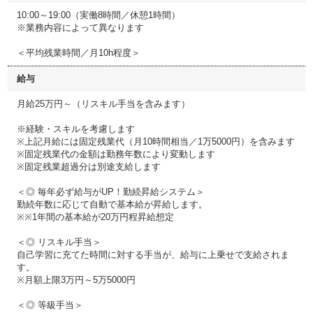
10:00～19:00（実働8時間／休憩1時間）
※業務内容によって異なります
＜平均残業時間／月10h程度＞
給与
月給25万円～（リスキル手当を含みます）
※経験・スキルを考慮します
※上記月給には固定残業代（月10時間相当／1万5000円）を含みます
※固定残業代の金額は勤務年数により変動します
※固定残業超過分は別途支給します
＜◎ 毎年必ず給与がUP！勤続昇給システム＞
勤続年数に応じて自動で基本給が昇給します。
※※1年間の基本給が20万円程昇給想定
＜◎ リスキル手当＞
自己学習に充てた時間に対する手当が、給与に上乗せで支給されま
す。
※月額上限3万円～5万5000円
＜◎ 等級手当＞