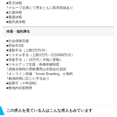
■育児休暇
└グループ企業にて男女ともに取得実績あり
■介護休暇
■看護休暇
■裁判員休暇
待遇・福利厚生
■社会保険完備
■昇給年2回
■通勤手当（上限3万円/月）
■リスキル手当（上限3万円～5万5000円/月）
■等級手当（～10万円／月毎に変動）
■スキルアップ支援・各種研修制度
└資格合格時の受験費用は全額会社負担
└オンライン研修「Smart Boarding」が無料
└勉強時間に応じた手当あり
■副業可（※申請制）
■敷地内全面禁煙
この求人を見ている人はこんな求人もみています