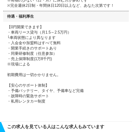
※荷物の少ない《日・月》に休む方が多めです
※完全週休2日制・年間休日120日以上など、あなた次第です！
待遇・福利厚生
【0円開業できます】
・車両リース貸与（月1.5～2.5万円）
└車両状態により異なります
・入会金や加盟料はすべて無料
・開業手続きのサポートあり
・同乗研修制度（任意参加）
・売上保障制度(1万8千円)
※現場による
初期費用は一切かかりません。
【安心のサポート体制】
・予備バッテリー、タイヤ、予備車など完備
・故障時の緊急サポート
・私用レンタカー制度
この求人を見ている人はこんな求人もみています