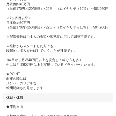
月収例約40万円
（単価170円×120個/日）×22日－（ロイヤリティ10%）＝403,920円
＜7ヶ⽉⽬以降＞
月収例約50万円
（単価170円×150個/日）×22日－（ロイヤリティ10%）＝504,900円
※配送個数はご本人の希望や習熟度に応じて調整可能です。
未経験からスタートした方でも、
段階的に収入を伸ばしていくことが可能です。
1年目から月収40万円以上を安定して稼ぐ方も多く、
中には月収60万円以上を実現しているドライバーもいます。
★POINT
面接の際には、
メンバーのリアルな
報酬明細もお見せします！
休日・休暇
◆原則自由