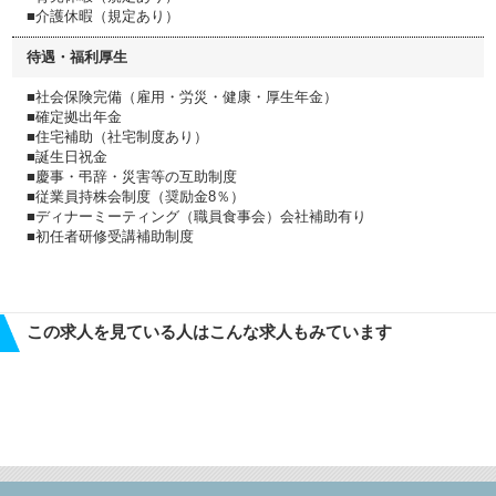
■介護休暇（規定あり）
待遇・福利厚生
■社会保険完備（雇用・労災・健康・厚生年金）
■確定拠出年金
■住宅補助（社宅制度あり）
■誕生日祝金
■慶事・弔辞・災害等の互助制度
■従業員持株会制度（奨励金8％）
■ディナーミーティング（職員食事会）会社補助有り
■初任者研修受講補助制度
この求人を見ている人はこんな求人もみています