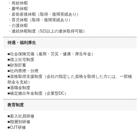
・有給休暇
・慶弔休暇
・産前産後休暇（取得・復帰実績あり）
・育児休暇（取得・復帰実績あり）
・介護休暇
・連続休暇制度（5日以上の連休取得可能）
待遇・福利厚生
■社会保険完備（雇用・労災・健康・厚生年金）
■借上社宅制度
■財形貯蓄
■社内禁煙・分煙
■資格取得支援制度（会社の指定した資格を取得した方には、一部補
助金を支給）
■退職金制度
■確定拠出年金制度（企業型DC）
教育制度
■新入社員研修
■階層別研修
■OJT研修