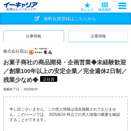
転職ならイーキャリア
気になる
検索履歴
無料会員登録はこちらから
仕事情報
企業情報
株式会社髙山
お菓子商社の商品開発・企画営業◆未経験歓迎
／創業100年以上の安定企業／完全週休2日制／
残業少なめ◆
正社員
掲載終了日：
2025/6/24
申し訳ございません。この求人情報は現在掲載されておりませ
ん。このページでは、 2025/6/24 時点での求人情報の概要を確認
することができます。