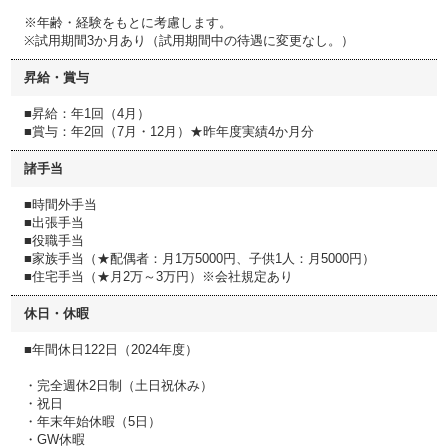
※年齢・経験をもとに考慮します。
※試用期間3か月あり（試用期間中の待遇に変更なし。）
昇給・賞与
■昇給：年1回（4月）
■賞与：年2回（7月・12月）★昨年度実績4か月分
諸手当
■時間外手当
■出張手当
■役職手当
■家族手当（★配偶者：月1万5000円、子供1人：月5000円）
■住宅手当（★月2万～3万円）※会社規定あり
休日・休暇
■年間休日122日（2024年度）
・完全週休2日制（土日祝休み）
・祝日
・年末年始休暇（5日）
・GW休暇