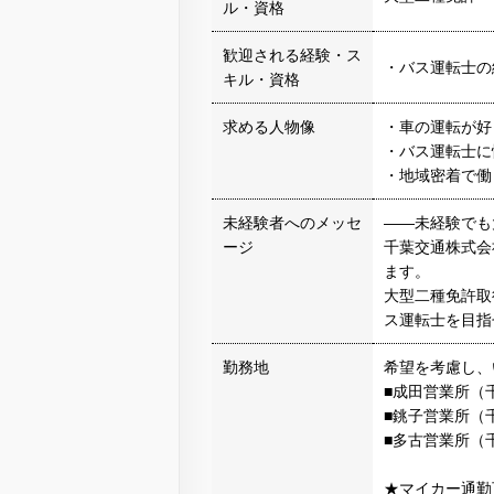
ル・資格
歓迎される経験・ス
・バス運転士の
キル・資格
求める人物像
・車の運転が好
・バス運転士に
・地域密着で働
未経験者へのメッセ
——未経験でも
ージ
千葉交通株式会
ます。
大型二種免許取
ス運転士を目指
勤務地
希望を考慮し、
■成田営業所（千
■銚子営業所（千
■多古営業所（千
★マイカー通勤