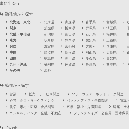
事に出会う
勤務地から探す
北海道・東北
北海道
青森県
岩手県
宮城県
関東
茨城県
栃木県
群馬県
埼玉県
北陸・甲信越
新潟県
富山県
石川県
福井県
東海
岐阜県
静岡県
愛知県
三重県
関西
滋賀県
京都府
大阪府
兵庫県
中国
鳥取県
島根県
岡山県
広島県
四国
徳島県
香川県
愛媛県
高知県
九州・沖縄
福岡県
佐賀県
長崎県
熊本県
その他
海外
職種から探す
営業
販売・サービス関連
ソフトウェア・ネットワーク関連
経営・企画・マーケティング
バックオフィス・事務関連
電気
化学・素材・医薬・食品関連
医療・福祉・介護関連
建築・土
コンサルティング・金融・不動産
フランチャイズ・公務員・団体職員
その他