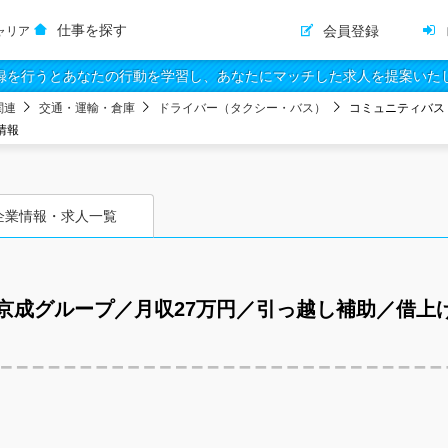
仕事を探す
会員登録
ャリア
録を行うとあなたの行動を学習し、あなたにマッチした求人を提案いた
関連
交通・運輸・倉庫
ドライバー（タクシー・バス）
コミュニティバス
情報
企業情報・求人一覧
京成グループ／月収27万円／引っ越し補助／借上