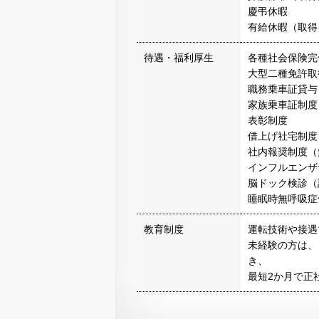
慶弔休暇
有給休暇（取得
待遇・福利厚生
各種社会保険完
大型二種免許取
職務乗車証貸与
家族乗車証制度
表彰制度
借上げ社宅制度
社内報奨制度（
インフルエンザ
脳ドック検診（
睡眠時無呼吸症
教育制度
運転技術や接遇
未経験の方は、
き、
最短2か月で正