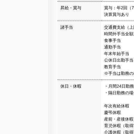
昇給・賞与
賞与：年2回（7
決算賞与あり 
諸手当
交通費支給（上限
時間外手当全額
食事手当
通勤手当
年末年始手当
公休日出勤手当
教育手当
※手当は勤務の
休日・休暇
・月間24日勤
・隔日勤務の場
年次有給休暇
慶弔休暇
産前・産後休暇
育児休暇（取得
介護休暇（取得