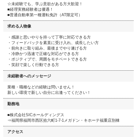
☆未経験でも、学ぶ意欲がある方大歓迎！
■経理実務経験者は優遇！
■普通自動車第一種運転免許（AT限定可）
求める人物像
・感謝と思いやりを持って丁寧に対応できる方
・フィードバックを素直に受け入れ、成長したい方
・前向きに取り組み、最後までやり遂げる方
・冷静かつ迅速で正確な対応ができる方
・ポジティブで、周囲をモチベートできる方
・笑顔で楽しく行動できる方
未経験者へのメッセージ
業種・職種などの経験は問いません！
新しい環境で新しい自分に出逢ってください！
勤務地
■株式会社SICホールディングス
⇒福岡県福岡市西区拾六町1-7-1メガドン・キホーテ福重店別棟
アクセス