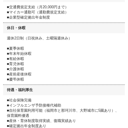
■交通費規定支給（月20,000円まで）
■マイカー通勤可（通勤費規定支給）
■企業型確定拠出年金制度
休日・休暇
週休2日制（日祝休み、土曜隔週休み）
■夏季休暇
■年末年始休暇
■有給休暇
■育児休暇
■介護休暇
■産前産後休暇
■慶弔休暇
待遇・福利厚生
■社会保険完備
■インフルエンザ予防接種代補助
■自社保育園利用可能（福岡市と那珂川市、大野城市に5園あり）、
保育園料優遇
■産休・育休制度取得実績、復職実績あり
■確定拠出年金制度あり