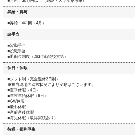
■月給：30万円以上（経験・スキルを考慮）
昇給・賞与
■昇給：年1回（4月）
諸手当
■皆勤手当
■役職手当
■退職金制度（満3年勤続後支給）
休日・休暇
■シフト制（完全週休2日制）
※担当現場の進捗状況により変動はございます。
■夏季休暇（4日）
■年末年始休暇（6日）
■GW休暇
■慶弔休暇
■産前産後休暇
■育児休暇（取得実績あり）
待遇・福利厚生