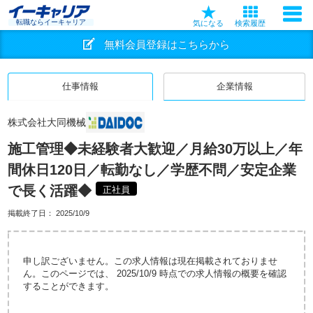
転職ならイーキャリア
気になる
検索履歴
無料会員登録はこちらから
仕事情報
企業情報
株式会社大同機械
施工管理◆未経験者大歓迎／月給30万以上／年
間休日120日／転勤なし／学歴不問／安定企業
で長く活躍◆
正社員
掲載終了日：
2025/10/9
申し訳ございません。この求人情報は現在掲載されておりませ
ん。このページでは、 2025/10/9 時点での求人情報の概要を確認
することができます。