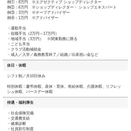
例①：8万円 ※エグゼクティブ ショップディレクター
例②：6万円 ※ショップディレクター・ ショップエキスパート
例③：3万円 ※チーフアドバイザー
例④：1万円 ※アドバイザー
・通勤手当
・役職手当（2万円～17万円）
・地域手当（3万円） ※関東勤務に限る
・こども手当
・クラブ活動補助金
・成人／入学／義務教育終了／結婚／出産祝い金など
休日・休暇
シフト制／月10日休み
特別休暇：慶弔休暇、産休・育休、有給休暇、介護休暇、リフレッ
シュ休暇、バースデー休暇
待遇・福利厚生
・社会保険完備
・交通費支給
・健康診断
・社員割引制度