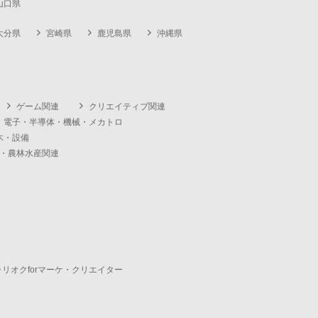
山口県
大分県
宮崎県
鹿児島県
沖縄県
ゲーム関連
クリエイティブ関連
・電子・半導体・機械・メカトロ
木・設備
・農林水産関連
ャリオクforマーケ・クリエイター