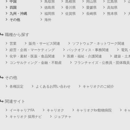
中国
鳥取県
島根県
岡山県
広島県
四国
徳島県
香川県
愛媛県
高知県
九州・沖縄
福岡県
佐賀県
長崎県
熊本県
その他
海外
職種から探す
営業
販売・サービス関連
ソフトウェア・ネットワーク関連
経営・企画・マーケティング
バックオフィス・事務関連
電気
化学・素材・医薬・食品関連
医療・福祉・介護関連
建築・土
コンサルティング・金融・不動産
フランチャイズ・公務員・団体職員
その他
各種設定
よくあるお問い合わせ
キャリオクのご紹介
関連サイト
イーキャリアFA
キャリオク
キャリオクfor動物病院
キ
キャリオク 採用ナビ
ジョブチャ