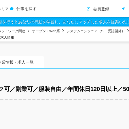
仕事を探す
会員登録
ャリア
録を行うとあなたの行動を学習し、あなたにマッチした求人を提案いた
ネットワーク関連
オープン・Web系
システムエンジニア（SI・受託開発）
・求人情報
企業情報・求人一覧
可／副業可／服装自由／年間休日120日以上／5