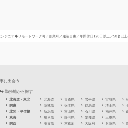
エンジニア◆リモートワーク可／副業可／服装自由／年間休日120日以上／50名以
事に出会う
勤務地から探す
北海道・東北
北海道
青森県
岩手県
宮城県
関東
茨城県
栃木県
群馬県
埼玉県
北陸・甲信越
新潟県
富山県
石川県
福井県
東海
岐阜県
静岡県
愛知県
三重県
関西
滋賀県
京都府
大阪府
兵庫県