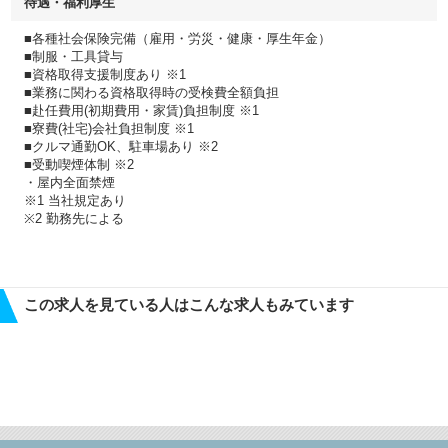
待遇・福利厚生
■各種社会保険完備（雇用・労災・健康・厚生年金）
■制服・工具貸与
■資格取得支援制度あり ※1
■業務に関わる資格取得時の受検費全額負担
■赴任費用(初期費用・家賃)負担制度 ※1
■寮費(社宅)会社負担制度 ※1
■クルマ通勤OK、駐車場あり ※2
■受動喫煙体制 ※2
・屋内全面禁煙
※1 当社規定あり
※2 勤務先による
この求人を見ている人はこんな求人もみています