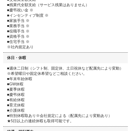
■残業代全額支給（サービス残業はありません）
■慶弔祝い金 ※
■インセンティブ制度 ※
■家族手当 ※
■業務手当 ※
■役職手当 ※
■資格手当 ※
■住宅手当 ※
※社内規定あり
休日・休暇
■週休二日制（シフト制、固定休、土日祝休など配属先により変動）
※希望曜日や固定休希望などご相談ください。
■年末年始休暇
■GW休暇
■夏季休暇
■慶弔休暇
■有給休暇
■育児休暇
■介護休暇
■特別休暇取あり※会社規定による（配属先により変動あり）
★5日以上の連続休暇も取得可能です。