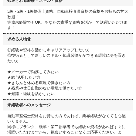
歓迎される経験・スキル・資格
3級・2級・1級整備士資格、自動車検査員資格の資格をお持ちの方大
歓迎！
実務未経験でもOK。あなたの貴重な資格を活かして活躍いただけま
す！
求める人物像
◎経験や資格を活かしキャリアアップしたい方
◎技術者として新しいスキル・知識習得がができる環境に身を置き
たい方
★メーカーで勤務してみたい
★給与UPしたい方
★きちんと休める環境で働きたい方
★残業や休日出勤のない環境で働きたい方
★知識・経験を活かしたい
未経験者へのメッセージ
自動車整備士資格をお持ちの方であれば、業界経験がなくても心配
いりません。
同様にブランク、既卒・第二新卒者でも経験や資格があればすぐに
活躍いただけますから、気負いすることなくご応募ください。ま