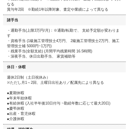
なる
賞与年2回 ※勤続1年以降対象、査定や業績によって異なる
諸手当
・通勤手当(上限3万円/月)：※通勤/転勤で、 支給予定額が変わりま
す
・資格手当 (1級施工管理技士4万円、 2級施工管理技士2万円、施工
管理技士補 5000円~1万円)
・残業手当(全額支給) (月間平均残業時間 16.5時間)
・深夜手当、休日出勤手当、 家賃補助等
休日・休暇
週休2日制（土日祝休み）
※ただし月1～2回、土曜日出社あり／配属先により異なる
●夏期休暇
●年末年始休暇
●有給休暇 (入社半年後10日付与 ~勤続年数に応じて最大20日)
●慶弔休暇
●出産・育児休暇
●介護休暇