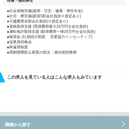
待遇・福利厚生
●社会保険完備(雇用・労災・健康・厚生年金)
●社宅・寮完備(家賃5割会社負担※規定あり)
●引越費用全額会社負担(※規定あり)
●資格取得支援 (受講費用最大24万円を会社負担)
●運転免許取得支援 (取得費用一律20万円を会社負担)
●報奨金 (社員紹介制度、 営業協力インセンティブ)
●従業員持株会
●再雇用制度
●受動喫煙防止措置の状況：屋内原則禁煙
この求人を見ている人はこんな求人もみています
職種から探す