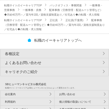
転職サイトのイーキャリアTOP
バックオフィス・事務関連
一般事務・
営業事務
一般事務・庶務
配車事務（労務管理・配送ルート管理など）
◆月給40万円～／賞与年2回／資格支援制度あり／社宅あり◆の転職・求人情報
転職サイトのイーキャリアTOP
正社員
正社員(千葉県)
配車事務
（労務管理・配送ルート管理など）◆月給40万円～／賞与年2回／資格支援制度あり
／社宅あり◆の転職・求人情報
転職のイーキャリアトップへ
各種設定
よくあるお問い合わせ
キャリオクのご紹介
SBヒューマンキャピタル株式会社
転職サイト イーキャリアはSBヒューマンキャピタルによって運営されています。
会社案内
お問い合わせ
利用規約
個人情報の取扱いについて