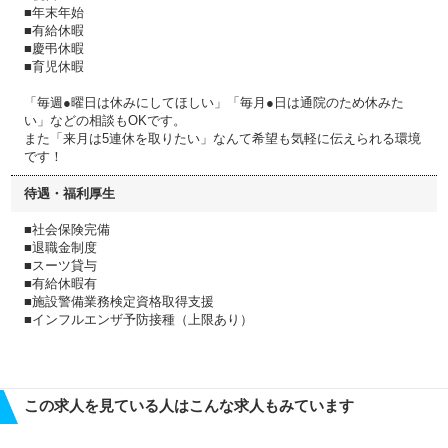
■年末年始
■有給休暇
■慶弔休暇
■育児休暇
「毎週●曜日は休みにしてほしい」「毎月●日は通院のため休みた
い」などの相談もOKです。
また「来月は5連休を取りたい」なんて希望も気軽に伝えられる環境
です！
待遇・福利厚生
■社会保険完備
■退職金制度
■スーツ貸与
■有給休暇有
■施設警備業務検定資格取得支援
■インフルエンザ予防接種（上限あり）
この求人を見ている人はこんな求人もみています