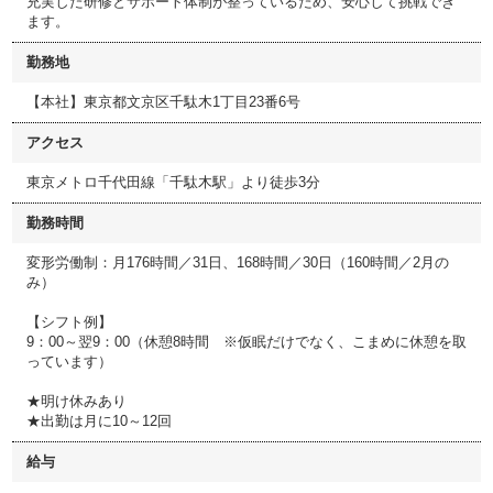
充実した研修とサポート体制が整っているため、安心して挑戦でき
ます。
勤務地
【本社】東京都文京区千駄木1丁目23番6号
アクセス
東京メトロ千代田線「千駄木駅」より徒歩3分
勤務時間
変形労働制：月176時間／31日、168時間／30日（160時間／2月の
み）
【シフト例】
9：00～翌9：00（休憩8時間 ※仮眠だけでなく、こまめに休憩を取
っています）
★明け休みあり
★出勤は月に10～12回
給与