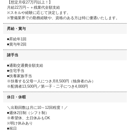
【想定月収27万円以上！】
月給22万円～＋残業代全額支給
※スキルや経験に応じて決定します。
※警備業界での勤務経験や、資格のある方は特に優遇いたします。
昇給・賞与
■昇給年1回
■賞与年2回
諸手当
■通勤交通費全額支給
■住宅手当
■扶養家族手当
※扶養する父母一人につき月8,500円（独身者のみ）
※配偶者13,500円／第一子・二子につき4,000円
休日・休暇
＼出勤回数は月に10～12回程度！／
■週休2日制（シフト制）
※希望休、土日休みもOK
※明け休みあり
■祝日