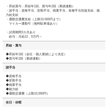
・昇給賞与：昇給年1回、賞与年2回（業績連動）
・諸手当：資格手当、皆勤手当、残業手当、各種手当別途支給、能
力給支給
・通勤交通費支給（上限10,000円まで）
マイカー通勤可（無料駐車場あり）
・試用期間3カ月あり
給与：月給22．5万円～
昇給・賞与
◆昇給年1回（会社・個人業績により決定）
◆賞与年2回（業績連動）
諸手当
◆資格手当
◆皆勤手当
◆残業手当
◆能力給
◆通勤交通費（上限10,000円）
休日・休暇