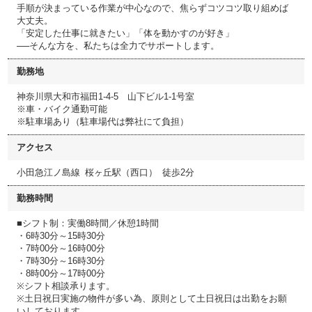
手順が決まっている作業が中心なので、焦らずコツコツ取り組めば
大丈夫。
「安定した仕事に就きたい」「体を動かすのが好き」
──そんな方を、私たちは全力でサポートします。
勤務地
神奈川県大和市福田1-4-5 山下ビル1-1号室
※車・バイク通勤可能
※駐車場あり（駐車場代は弊社にて負担）
アクセス
小田急江ノ島線 桜ヶ丘駅（西口） 徒歩2分
勤務時間
■シフト制：実働8時間／休憩1時間
・6時30分～15時30分
・7時00分～16時00分
・7時30分～16時30分
・8時00分～17時00分
※シフト相談承ります。
※土日祝日実施の物件が多い為、原則として土日祝日は出勤をお願
いしております。