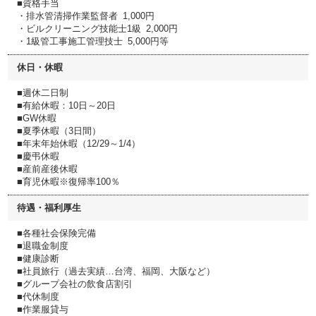
■資格手当
・排水管清掃作業監督者 1,000円
・ビルクリーニング技能士1級 2,000円
・1級管工事施工管理技士 5,000円等
休日・休暇
■週休二日制
■有給休暇：10日～20日
■GW休暇
■夏季休暇（3日間）
■年末年始休暇（12/29～1/4）
■慶弔休暇
■産前産後休暇
■育児休暇※復帰率100％
待遇・福利厚生
■各種社会保険完備
■退職金制度
■健康診断
■社員旅行（過去実績…台湾、福岡、大阪など）
■グループ会社の飲食店割引
■代休制度
■作業服貸与