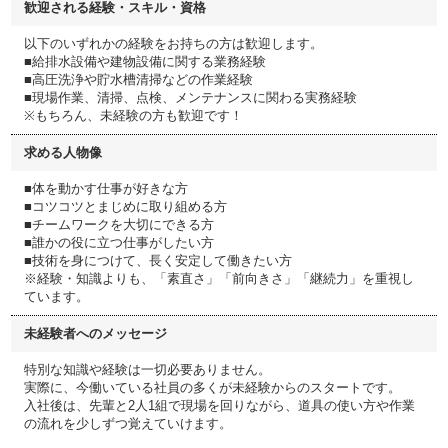
歓迎される経験・スキル・資格
以下のいずれかの経験をお持ちの方は歓迎します。
■給排水設備や建物設備に関する業務経験
■高圧洗浄や貯水槽清掃などの作業経験
■現場作業、清掃、点検、メンテナンスに関わる実務経験
※もちろん、未経験の方も歓迎です！
求める人物像
■体を動かす仕事が好きな方
■コツコツとまじめに取り組める方
■チームワークを大切にできる方
■誰かの役に立つ仕事がしたい方
■技術を身につけて、長く安定して働きたい方
※経験・知識よりも、「素直さ」「前向きさ」「継続力」を重視し
ています。
未経験者へのメッセージ
特別な知識や経験は一切必要ありません。
実際に、今働いている社員の多くが未経験からのスタートです。
入社後は、先輩と2人1組で現場を回りながら、道具の使い方や作業
の流れを少しずつ覚えていけます。