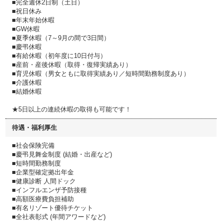
■完全週休2日制（土日）
■祝日休み
■年末年始休暇
■GW休暇
■夏季休暇（7～9月の間で3日間）
■慶弔休暇
■有給休暇（初年度に10日付与）
■産前・産後休暇（取得・復帰実績あり）
■育児休暇（男女ともに取得実績あり／短時間勤務制度あり）
■介護休暇
■結婚休暇
★5日以上の連続休暇の取得も可能です！
待遇・福利厚生
■社会保険完備
■慶弔見舞金制度 (結婚・出産など)
■短時間勤務制度
■企業型確定拠出年金
■健康診断 人間ドック
■インフルエンザ予防接種
■高額医療費負担補助
■有名リゾート優待チケット
■全社表彰式 (年間アワードなど)