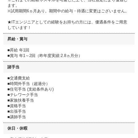
ます。
※試用期間6ヵ月あり。期間中の給与・待遇に変更はございません。
★ITエンジニアとしての経験をお持ちの方には、優遇条件をご用意
しています！
昇給・賞与
■昇給 年1回
■賞与 年1～2回（昨年度実績:2.8ヵ月分）
諸手当
■交通費支給
■時間外手当（超過分）
■住宅手当 (支給条件あり)
■テレワーク手当
■家族扶養手当
■資格手当
■出張手当
■講師手当
休日・休暇