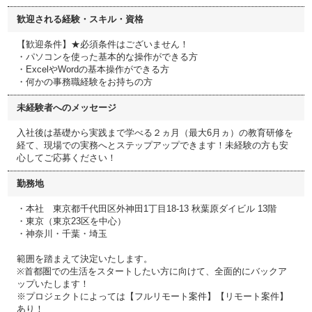
歓迎される経験・スキル・資格
【歓迎条件】★必須条件はございません！
・パソコンを使った基本的な操作ができる方
・ExcelやWordの基本操作ができる方
・何かの事務職経験をお持ちの方
未経験者へのメッセージ
入社後は基礎から実践まで学べる２ヵ月（最大6月ヵ）の教育研修を
経て、現場での実務へとステップアップできます！未経験の方も安
心してご応募ください！
勤務地
・本社 東京都千代田区外神田1丁目18-13 秋葉原ダイビル 13階
・東京（東京23区を中心）
・神奈川・千葉・埼玉
範囲を踏まえて決定いたします。
※首都圏での生活をスタートしたい方に向けて、全面的にバックア
ップいたします！
※プロジェクトによっては【フルリモート案件】【リモート案件】
あり！