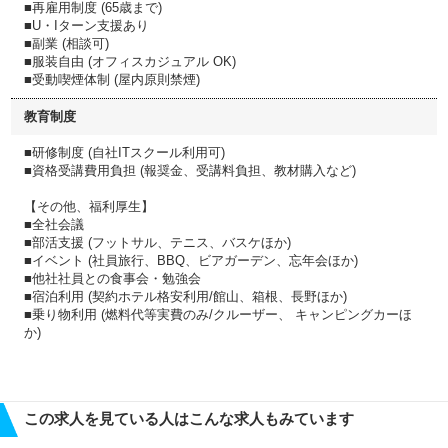
■再雇用制度 (65歳まで)
■U・Iターン支援あり
■副業 (相談可)
■服装自由 (オフィスカジュアル OK)
■受動喫煙体制 (屋内原則禁煙)
教育制度
■研修制度 (自社ITスクール利用可)
■資格受講費用負担 (報奨金、受講料負担、教材購入など)
【その他、福利厚生】
■全社会議
■部活支援 (フットサル、テニス、バスケほか)
■イベント (社員旅行、BBQ、ビアガーデン、忘年会ほか)
■他社社員との食事会・勉強会
■宿泊利用 (契約ホテル格安利用/館山、箱根、長野ほか)
■乗り物利用 (燃料代等実費のみ/クルーザー、 キャンピングカーほ
か)
この求人を見ている人はこんな求人もみています