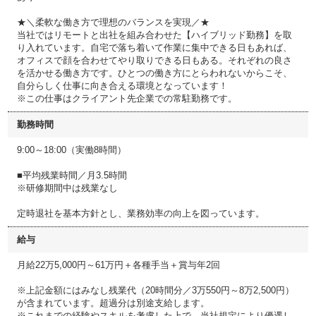
★＼柔軟な働き方で理想のバランスを実現／★
当社ではリモートと出社を組み合わせた【ハイブリッド勤務】を取
り入れています。自宅で落ち着いて作業に集中できる日もあれば、
オフィスで顔を合わせてやり取りできる日もある。それぞれの良さ
を活かせる働き方です。ひとつの働き方にとらわれないからこそ、
自分らしく仕事に向き合える環境となっています！
※この仕事はクライアント先企業での常駐勤務です。
勤務時間
9:00～18:00（実働8時間）
■平均残業時間／月3.5時間
※研修期間中は残業なし
定時退社を基本方針とし、業務効率の向上を図っています。
給与
月給22万5,000円～61万円＋各種手当＋賞与年2回
※上記金額にはみなし残業代（20時間分／3万550円～8万2,500円）
が含まれています。超過分は別途支給します。
※これまでの経験やスキルを考慮した上で、当社規定により優遇し