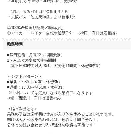
・JRおおさか東線「JR野江駅」徒歩8分
【守口】大阪府守口市金田町4-7-10
・京阪バス「佐太天神前」より徒歩1分
◎100%希望通り配属／転勤なし
◎マイカー・バイク・自転車通勤OK！ （梅田・守口は応相談）
勤務時間
■隔日勤務（月間12～13回乗務）
1ヶ月単位の変形労働時間制
（週平均40時間以内 ※1回の実働14時間・休憩3時間）
＜シフトパターン＞
■早番：7:30～24:30（休憩3h）
■遅番：15:00～翌8:00（休憩3h）
※早番については定員になり次第終了になります
※堺・西淀川・守口は遅番のみ
＜隔日勤務とは＞
乗務終了後は必ず明け休みが入り体を休めることができます。
明け休みと公休を合わせれば、休みは年間半分以上。
公休との組み合わせで3～5連休の取得も可能です！