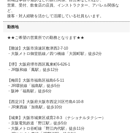
営業、受付、飲食店の店員、インストラクター、アパレル関係な
ど、
接客・対人経験を活かして活躍している社員もいます。
勤務地
★★ご希望の営業所での勤務となります★★
【難波】大阪市浪速区敷津⻄2-7-10
・大阪メトロ御堂筋線／四つ橋線「大国町駅」徒歩2分
【堺】大阪府堺市西区鳳東町6-626-1
・JR阪和線「鳳駅」徒歩12分
【梅田】大阪市福島区福島6-5-11
・JR環状線「福島駅」徒歩5分
・阪神「福島駅」徒歩6分
【西淀川】大阪府大阪市西淀川区竹島4-10-8
・JR東西線「加島駅」徒歩10分
【城東】大阪市城東区成育2-8-3 （ナショナルタクシー）
・京阪電気鉄道「野江駅」徒歩5分
・大阪メトロ谷町線「野江内代駅」徒歩11分