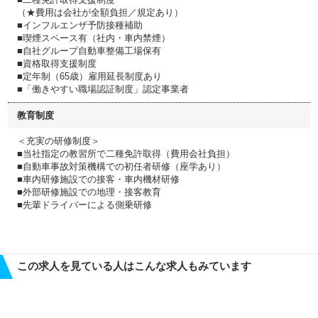
（★費用は会社が全額負担／規定あり）
■インフルエンザ予防接種補助
■喫煙スペース有（社内・車内禁煙）
■自社グループ自動車整備工場保有
■資格取得支援制度
■定年制（65歳）雇用延長制度あり
■「働きやすい職場認証制度」認定事業者
教育制度
＜充実の研修制度＞
■当社指定の教習所で二種免許取得（費用会社負担）
■自動車事故対策機構での初任者研修（座学あり）
■車内研修施設での接客・車内機材研修
■外部研修施設での地理・接客教育
■先輩ドライバーによる側乗研修
この求人を見ている人はこんな求人もみています