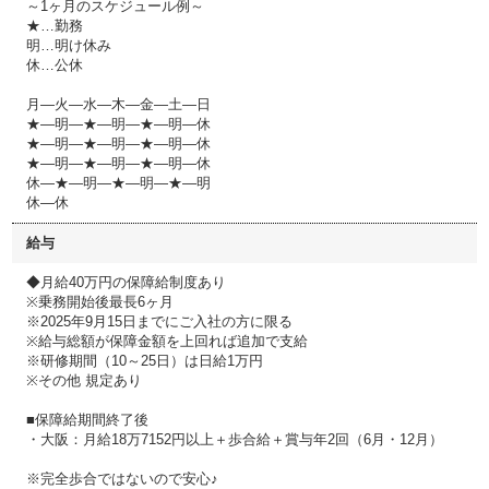
～1ヶ月のスケジュール例～
★…勤務
明…明け休み
休…公休
月―火―水―木―金―土―日
★―明―★―明―★―明―休
★―明―★―明―★―明―休
★―明―★―明―★―明―休
休―★―明―★―明―★―明
休―休
給与
◆月給40万円の保障給制度あり
※乗務開始後最長6ヶ月
※2025年9月15日までにご入社の方に限る
※給与総額が保障金額を上回れば追加で支給
※研修期間（10～25日）は日給1万円
※その他 規定あり
■保障給期間終了後
・大阪：月給18万7152円以上＋歩合給＋賞与年2回（6月・12月）
※完全歩合ではないので安心♪