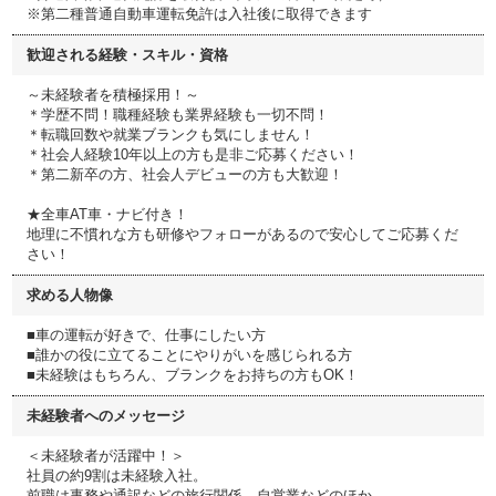
※第二種普通自動車運転免許は入社後に取得できます
歓迎される経験・スキル・資格
～未経験者を積極採用！～
＊学歴不問！職種経験も業界経験も一切不問！
＊転職回数や就業ブランクも気にしません！
＊社会人経験10年以上の方も是非ご応募ください！
＊第二新卒の方、社会人デビューの方も大歓迎！
★全車AT車・ナビ付き！
地理に不慣れな方も研修やフォローがあるので安心してご応募くだ
さい！
求める人物像
■車の運転が好きで、仕事にしたい方
■誰かの役に立てることにやりがいを感じられる方
■未経験はもちろん、ブランクをお持ちの方もOK！
未経験者へのメッセージ
＜未経験者が活躍中！＞
社員の約9割は未経験入社。
前職は事務や通訳などの旅行関係、自営業などのほか、