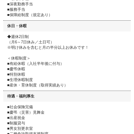
■深夜勤務手当
■服務手当
■保障給制度（規定あり）
休日・休暇
◆週休2日制
（月6～7日休み／土日可）
※明け休みを含むと月の半分以上お休みです！
＜休暇制度＞
■有給休暇（入社半年後に付与）
■慶弔休暇
■特別休暇
■生理休暇制度
■産休・育休制度（取得実績あり）
待遇・福利厚生
■社会保険完備
■慶弔（災害）見舞金
■出産祝金
■制服貸与
■男女別更衣室
■二種免許取得支援制度