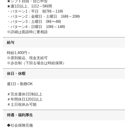
★シフト自由・自己申告
★週1日以上、1日2～5時間
・パターン1：平日 朝7時～11時
・パターン2：金曜日・土曜日 16時～20時
・パターン3：土曜日 0時〜4時
・パターン4：日曜日 10時～14時
※詳細は面談時に要相談
給与
時給1,400円～
※原則振込、現金支給可
※歩合制（下回る場合は時給保障）
休日・休暇
週1日～勤務OK
＃完全週休2日制以上
＃年間休日120日以上
＃土日祝休み可能
待遇・福利厚生
◆社会保険完備