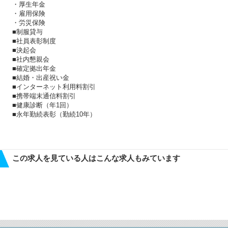
・厚生年金
・雇用保険
・労災保険
■制服貸与
■社員表彰制度
■決起会
■社内懇親会
■確定拠出年金
■結婚・出産祝い金
■インターネット利用料割引
■携帯端末通信料割引
■健康診断（年1回）
■永年勤続表彰（勤続10年）
この求人を見ている人はこんな求人もみています