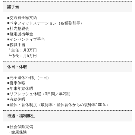
諸手当
■交通費全額支給
■ベネフィットステーション（各種割引等）
■社内懇親会
■確定拠出年金
■インセンティブ手当
■役職手当
┗主任：月3万円
┗係長：月5万円
休日・休暇
■完全週休2日制（土日）
■夏季休暇
■年末年始休暇
■リフレッシュ休暇（3日間／年2回）
■有給休暇
■産休・育休制度（取得率・産休育休からの復帰率100％）
待遇・福利厚生
■社会保険完備
・健康保険