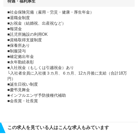
待遇・福利厚生
■社会保険完備（雇用・労災・健康・厚生年金）
■退職金制度
■お祝金（結婚祝、出産祝など）
■報奨金
■託児所施設の利用OK
■資格取得支援制度
■保養所あり
■制服貸与
■確定拠出年金
■永年勤続表彰
■入社祝金（もしくは引越祝金）あり
└入社者全員に入社後３カ月、６カ月、12カ月後に支給（合計18万
円）
■誕生日祝い制度
■慶弔見舞金
■インフルエンザ予防接種代補助
■会長賞・社長賞
この求人を見ている人はこんな求人もみています