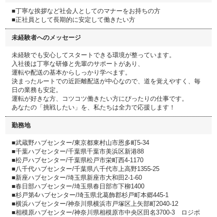
■丁寧な挨拶など社会人としてのマナーをお持ちの方
■正社員として長期的に安定して働きたい方
未経験者へのメッセージ
未経験でも安心してスタートできる環境が整っています。
入社後は丁寧な研修と先輩のサポートがあり、
運転や配送の基本からしっかり学べます。
決まったルートでの近距離配送が中心なので、道を覚えやすく、毎
日の業務も安定。
運転が好きな方、コツコツ働きたい方にぴったりの仕事です。
あなたの「挑戦したい」を、私たちは全力で応援します！
勤務地
■武蔵野ハブセンター/東京都東村山市恩多町5-34
■千葉ハブセンター/千葉県千葉市美浜区新港88
■松戸ハブセンター/千葉県松戸市栄町西4-1170
■八千代ハブセンター/千葉県八千代市上高野1355-25
■新座ハブセンター/埼玉県新座市大和田2-1-60
■春日部ハブセンター/埼玉県春日部市下柳1400
■杉戸第4ハブセンター/埼玉県北葛飾郡杉戸町本郷445-1
■横浜ハブセンター/神奈川県横浜市戸塚区上矢部町2040-12
■相模原ハブセンター/神奈川県相模原市中央区田名3700-3 ロジポ