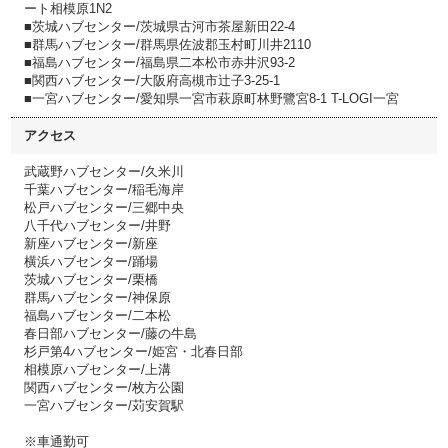
ート相模原1N2
■茨城ハブセンター/茨城県古河市茶屋新田22-4
■群馬ハブセンター/群馬県佐波郡玉村町川井2110
■福島ハブセンター/福島県二本松市赤井沢93-2
■関西ハブセンター/大阪府高槻市辻子3-25-1
■一宮ハブセンター/愛知県一宮市萩原町林野鷺宮8-1 T-LOGI一宮
アクセス
武蔵野ハブセンター/久米川
千葉ハブセンター/稲毛海岸
松戸ハブセンター/三郷中央
八千代ハブセンター/井野
新座ハブセンター/新座
横浜ハブセンター/踊場
茨城ハブセンター/栗橋
群馬ハブセンター/神保原
福島ハブセンター/二本松
春日部ハブセンター/藤の牛島
杉戸第4ハブセンター/姫宮・北春日部
相模原ハブセンター/上溝
関西ハブセンター/枚方公園
一宮ハブセンター/苅安賀駅
※車通勤可