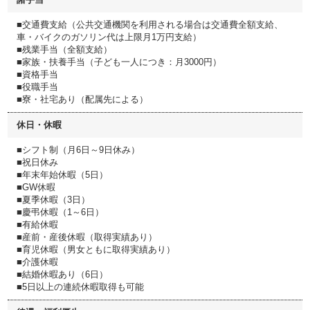
■交通費支給（公共交通機関を利用される場合は交通費全額支給、
車・バイクのガソリン代は上限月1万円支給）
■残業手当（全額支給）
■家族・扶養手当（子ども一人につき：月3000円）
■資格手当
■役職手当
■寮・社宅あり（配属先による）
休日・休暇
■シフト制（月6日～9日休み）
■祝日休み
■年末年始休暇（5日）
■GW休暇
■夏季休暇（3日）
■慶弔休暇（1～6日）
■有給休暇
■産前・産後休暇（取得実績あり）
■育児休暇（男女ともに取得実績あり）
■介護休暇
■結婚休暇あり（6日）
■5日以上の連続休暇取得も可能