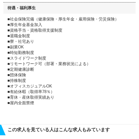
待遇・福利厚生
■社会保険完備（健康保険・厚生年金・雇用保険・労災保険）
■厚生年金基金加入
■資格手当・資格取得支援制度
■退職金制度
■寮・社宅あり
■副業OK
■時短勤務制度
■スライドワーク制度
■リモートワーク可（部署・業務状況による）
■定期健康診断
■団体保険
■持株制度
■オフィスカジュアルOK
■有給休暇（取得率78％）
■育休・産休取得実績あり
■屋内全面禁煙
この求人を見ている人はこんな求人もみています