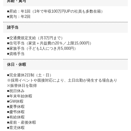
昇給・賞与
■昇給：年1回（1年で年収100万円UPの社員も多数在籍）
■賞与：年2回
諸手当
■交通費規定支給（月3万円まで）
■住宅手当（家賃＋共益費の20％／上限15,000円）
■家族手当（子ども1人につき月5,000円）
■資格手当
休日・休暇
■完全週休2日制（土・日）
※採用イベントや面接対応により、土日出勤が発生する場合あり
※振替休日を取得
■祝日休み
■年末年始休暇
■GW休暇
■夏季休暇
■慶弔休暇
■有給休暇
■産前・産後休暇
■育児休暇