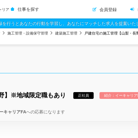
仕事を探す
会員登録
ャリア
録を行うとあなたの行動を学習し、あなたにマッチした求人を提案いた
備
施工管理・設備保守管理
建築施工管理
戸建住宅の施工管理【山梨・長野
野】※地域限定職もあり
正社員
紹介：イーキャリア
ーキャリアFA
への応募になります