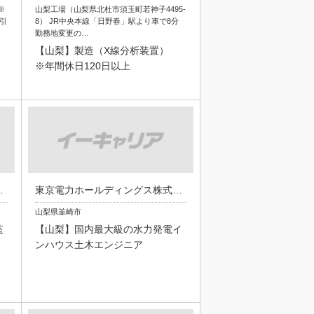
※
山梨工場（山梨県北杜市須玉町若神子4495-
引
8） JR中央本線「日野春」駅より車で8分
勤務地変更の…
【山梨】製造（X線分析装置）
※年間休日120日以上
グス株式会社
東京電力ホールディングス株式会社
山梨県韮崎市
監
【山梨】国内最大級の水力発電イ
ンハウス土木エンジニア