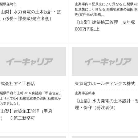
梨県韮崎市
山梨県内※配属先により異なる 山梨県内
配属先により異なる 勤務地変更の範囲:取
【山梨】水力発電の土木設計・監
先(案件先)の勤務…
理（係長～課長級/発注者側）
【山梨】建築施工管理 ※年収
600万円以上
株式会社アイ工務店
東京電力ホールディン
梨県甲府市上町2016 身延線「甲斐住吉」
山梨県韮崎市
より車で6分 勤務地変更の範囲:勤務地か
【山梨】水力発電の土木設計・
の変更はなし
理・保守（発注者側）
【山梨】建築施工管理（甲府
市） ※第二新卒可