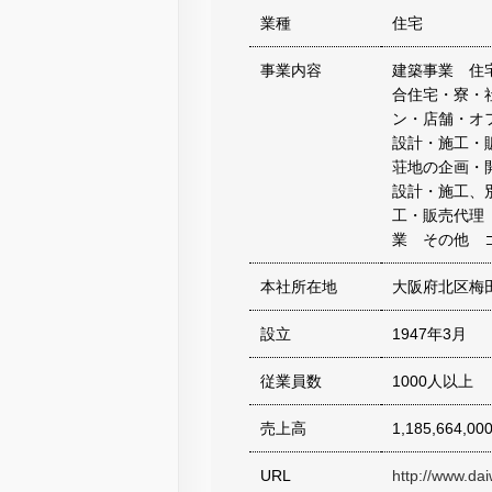
業種
住宅
事業内容
建築事業 住
合住宅・寮・
ン・店舗・オ
設計・施工・
荘地の企画・
設計・施工、
工・販売代理
業 その他 
本社所在地
大阪府北区梅
設立
1947年3月
従業員数
1000人以上
売上高
1,185,664,00
URL
http://www.da