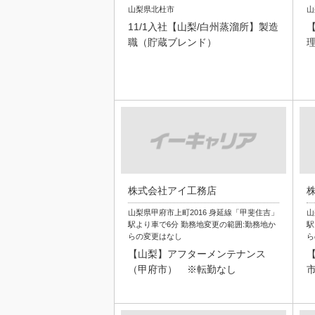
山梨県北杜市
山
11/1入社【山梨/白州蒸溜所】製造
職（貯蔵ブレンド）
株式会社アイ工務店
山梨県甲府市上町2016 身延線「甲斐住吉」
山
駅より車で6分 勤務地変更の範囲:勤務地か
駅
らの変更はなし
ら
【山梨】アフターメンテナンス
（甲府市） ※転勤なし