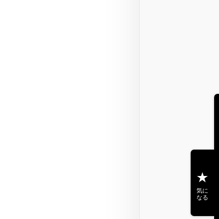
気に
なる