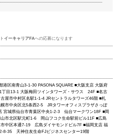
ト
イーキャリアFA
への応募になります
港区南青山3-1-30 PASONA SQUARE ■大阪支店 大阪府
丁目13-1 大阪梅田ツインタワーズ・サウス 24F ■名古
古屋市中村区名駅1-1-4 JRセントラルタワーズ46階 ■札
札幌市中央区北5条西2-5 JRタワーオフィスプラザさっぽ
支店 宮城県仙台市青葉区中央1-2-3 仙台マークワン18F ■岡
山市北区駅元町1-6 岡山フコク生命駅前ビル11F ■広島
市中区本通7-19 広島ダイヤモンドビル7F ■福岡支店 福
-8-35 天神住友生命FJビジネスセンター19階