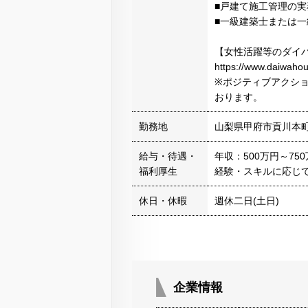
■戸建て施工管理の実
■一級建築士または
【女性活躍等のダイ
https://www.daiwahou
※ポジティブアクシ
おります。
勤務地
山梨県甲府市貢川本
給与・待遇・
年収：500万円～75
福利厚生
経験・スキルに応じ
休日・休暇
週休二日(土日)
企業情報