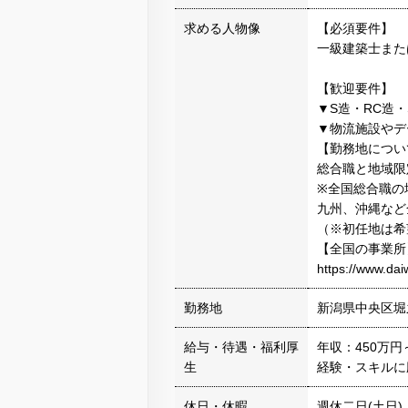
求める人物像
【必須要件】
一級建築士また
【歓迎要件】
▼S造・RC造
▼物流施設やデ
【勤務地につい
総合職と地域限
※全国総合職の
九州、沖縄など
（※初任地は希
【全国の事業所
https://www.dai
勤務地
新潟県中央区堀
給与・待遇・福利厚
年収：450万円
生
経験・スキルに
休日・休暇
週休二日(土日)