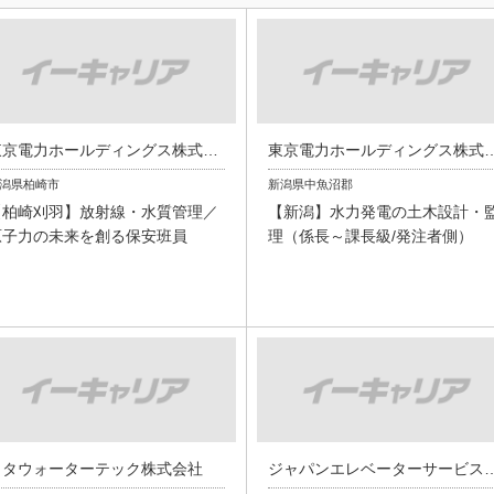
東京電力ホールディングス株式会社
東京電力ホールディン
潟県柏崎市
新潟県中魚沼郡
【柏崎刈羽】放射線・水質管理／
【新潟】水力発電の土木設計・
原子力の未来を創る保安班員
理（係長～課長級/発注者側）
メタウォーターテック株式会社
ジャパンエレベーターサービスホー