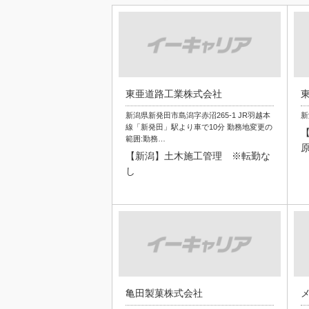
東亜道路工業株式会社
新潟県新発田市島潟字赤沼265-1 JR羽越本
新
線「新発田」駅より車で10分 勤務地変更の
範囲:勤務…
【新潟】土木施工管理 ※転勤な
し
亀田製菓株式会社