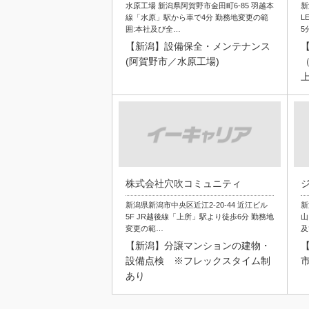
水原工場 新潟県阿賀野市金田町6-85 羽越本
新
線「水原」駅から車で4分 勤務地変更の範
L
囲:本社及び全…
5
【新潟】設備保全・メンテナンス
(阿賀野市／水原工場)
株式会社穴吹コミュニティ
新潟県新潟市中央区近江2-20-44 近江ビル
新
5F JR越後線「上所」駅より徒歩6分 勤務地
山
変更の範…
及
【新潟】分譲マンションの建物・
設備点検 ※フレックスタイム制
あり