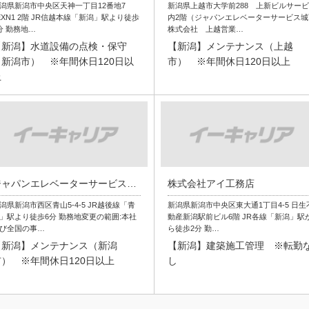
潟県新潟市中央区天神一丁目12番地7
新潟県上越市大学前288 上新ビルサー
EXN1 2階 JR信越本線「新潟」駅より徒歩
内2階（ジャパンエレベーターサービス城
分 勤務地…
株式会社 上越営業…
【新潟】水道設備の点検・保守
【新潟】メンテナンス（上越
（新潟市） ※年間休日120日以
市） ※年間休日120日以上
上
ジャパンエレベーターサービスホールディングス株式会社
株式会社アイ工務店
潟県新潟市西区青山5-4-5 JR越後線「青
新潟県新潟市中央区東大通1丁目4-5 日生
」駅より徒歩6分 勤務地変更の範囲:本社
動産新潟駅前ビル6階 JR各線「新潟」駅
び全国の事…
ら徒歩2分 勤…
【新潟】メンテナンス（新潟
【新潟】建築施工管理 ※転勤
市） ※年間休日120日以上
し