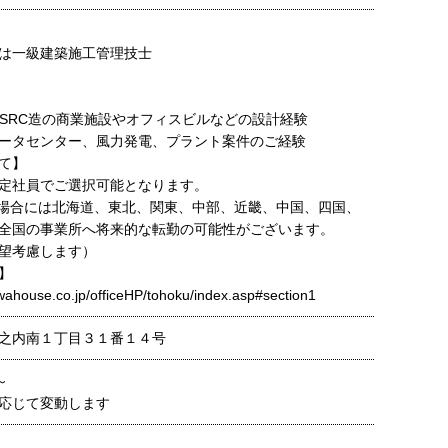
は一級建築施工管理技士
・SRC造の商業施設やオフィスビルなどの設計経験
ータセンター、風力発電、プラント案件のご経験
て】
定社員でご選択可能となります。
場合には北海道、東北、関東、中部、近畿、中国、四国、
全国の事業所へ将来的な転勤の可能性がございます。
望考慮します）
】
wahouse.co.jp/officeHP/tohoku/index.asp#section1
之内南１丁目３１番１４号
～
応じて変動します