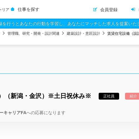
仕事を探す
会員登録
ャリア
録を行うとあなたの行動を学習し、あなたにマッチした求人を提案いた
備
管理職、研究・開発・設計関連
建築設計・意匠設計
賃貸住宅設備（設
）（新潟・金沢）※土日祝休み※
正社員
紹介
ーキャリアFA
への応募になります