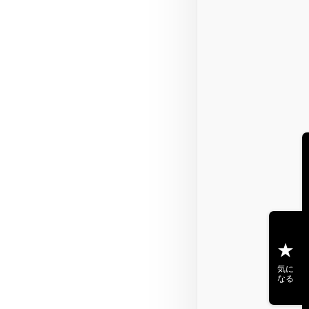
気に
なる