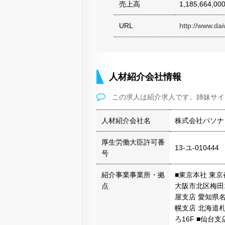
売上高
1,185,664,00
URL
http://www.da
人材紹介会社情報
この求人は紹介求人です。姉妹サイ
人材紹介会社名
株式会社パソナ
厚生労働大臣許可番
13-ユ-010444
号
紹介事業事業所・拠
■東京本社 東京都
点
大阪市北区梅田1
屋支店 愛知県名
幌支店 北海道
ろ16F ■仙台