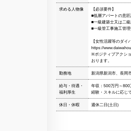
求める人物像
【必須要件】
■低層アパートの意
■一級建築士又は二
■一級管工事施工管
【女性活躍等のダイ
https://www.daiwahou
※ポジティブアクシ
おります。
勤務地
新潟県新潟市、長岡
給与・待遇・
年収：500万円～80
福利厚生
経験・スキルに応じ
休日・休暇
週休二日(土日)