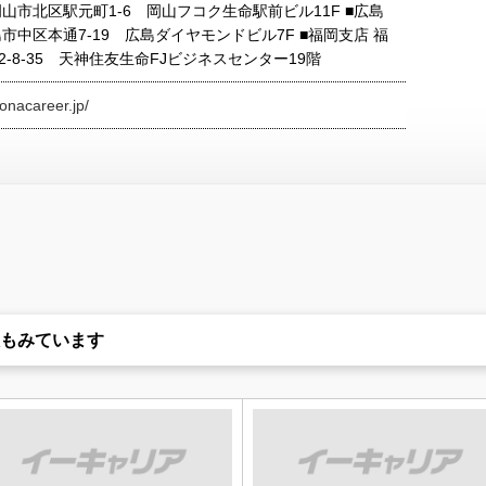
山市北区駅元町1-6 岡山フコク生命駅前ビル11F ■広島
市中区本通7-19 広島ダイヤモンドビル7F ■福岡支店 福
-8-35 天神住友生命FJビジネスセンター19階
onacareer.jp/
もみています