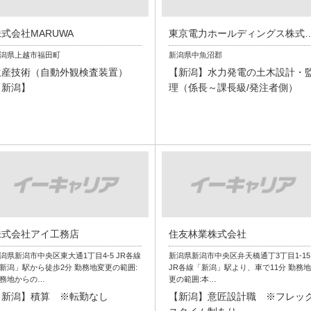
式会社MARUWA
東京電力ホールディン
潟県上越市福田町
新潟県中魚沼郡
生産技術（自動外観検査装置）
【新潟】水力発電の土木設計・
【新潟】
理（係長～課長級/発注者側）
株式会社アイ工務店
住友林業株式会社
潟県新潟市中央区東大通1丁目4-5 JR各線
新潟県新潟市中央区弁天橋通丁3丁目1-15
新潟」駅から徒歩2分 勤務地変更の範囲:
JR各線「新潟」駅より、車で11分 勤務
務地からの…
更の範囲:本…
【新潟】積算 ※転勤なし
【新潟】意匠設計職 ※フレッ