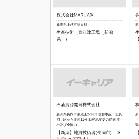
株式会社MARUWA
株
新潟県上越市福田町
新
生産技術（直江津工場（新潟
県））
石油資源開発株式会社
新潟県長岡市東蔵王2-2-83 信越本線「北長
新
岡」駅から徒歩11分 勤務地変更の範囲:本
「
社及び全国の…
勤
【新潟】地質技術者(長岡市) ※