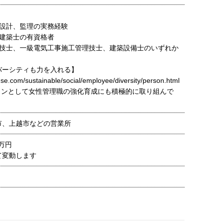
匠設計、監理の実務経験
級建築士の有資格者
理技士、一級電気工事施工管理技士、建築設備士のいずれか
バーシティも力を入れる】
se.com/sustainable/social/employee/diversity/person.html
ョンとして女性管理職の強化育成にも積極的に取り組んで
市、上越市などの営業所
0万円
て変動します