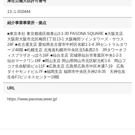
厚生労働大臣許可番号
13-ユ-010444
紹介事業事業所・拠点
■東京本社 東京都港区南青山3-1-30 PASONA SQUARE ■大阪支店
大阪府大阪市北区梅田1丁目13-1 大阪梅田ツインタワーズ・サウス
24F ■名古屋支店 愛知県名古屋市中村区名駅1-1-4 JRセントラルタワ
ーズ46階 ■札幌支店 北海道札幌市中央区北5条西2-5 JRタワーオフ
ィスプラザさっぽろ16F ■仙台支店 宮城県仙台市青葉区中央1-2-3
仙台マークワン18F ■岡山支店 岡山県岡山市北区駅元町1-6 岡山フ
コク生命駅前ビル11F ■広島支店 広島県広島市中区本通7-19 広島
ダイヤモンドビル7F ■福岡支店 福岡市中央区天神2-8-35 天神住友
生命FJビジネスセンター19階
URL
https://www.pasonacareer.jp/