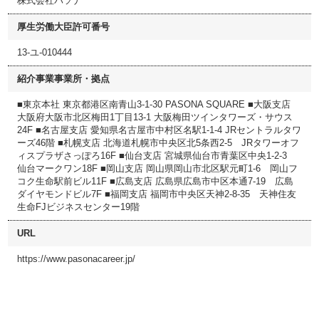
株式会社パソナ
厚生労働大臣許可番号
13-ユ-010444
紹介事業事業所・拠点
■東京本社 東京都港区南青山3-1-30 PASONA SQUARE ■大阪支店
大阪府大阪市北区梅田1丁目13-1 大阪梅田ツインタワーズ・サウス
24F ■名古屋支店 愛知県名古屋市中村区名駅1-1-4 JRセントラルタワ
ーズ46階 ■札幌支店 北海道札幌市中央区北5条西2-5 JRタワーオフ
ィスプラザさっぽろ16F ■仙台支店 宮城県仙台市青葉区中央1-2-3
仙台マークワン18F ■岡山支店 岡山県岡山市北区駅元町1-6 岡山フ
コク生命駅前ビル11F ■広島支店 広島県広島市中区本通7-19 広島
ダイヤモンドビル7F ■福岡支店 福岡市中央区天神2-8-35 天神住友
生命FJビジネスセンター19階
URL
https://www.pasonacareer.jp/