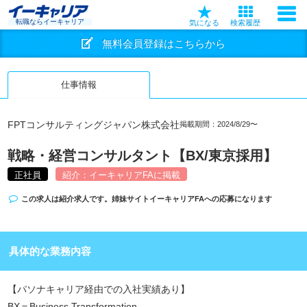
転職ならイーキャリア
気になる
検索履歴
無料会員登録はこちらから
仕事情報
FPTコンサルティングジャパン株式会社
掲載期間：2024/8/29〜
戦略・経営コンサルタント【BX/東京採用】
正社員
紹介：イーキャリアFAに掲載
この求人は紹介求人です。姉妹サイト
イーキャリアFA
への応募になります
具体的な業務内容
【パソナキャリア経由での入社実績あり】
BX＝Business Transformation