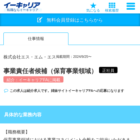
転職ならイーキャリア
気になる
検索履歴
無料会員登録はこちらから
仕事情報
株式会社エス・エム・エス
掲載期間：2024/9/25〜
事業責任者候補（保育事業領域）
正社員
紹介：イーキャリアFAに掲載
この求人は紹介求人です。姉妹サイト
イーキャリアFA
への応募になります
具体的な業務内容
【職務概要】
保育事業領域における事業マネジメント全般をご担当いただきま