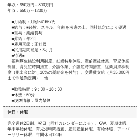
年収：650万円～800万円
年収：650万～1200万
■月給制：月額541667円
■給与：■経験、スキル、年齢を考慮の上、同社規定により優遇
■賞与：業績賞与
■昇給：年2回
■雇用形態：正社員
■試用期間補足：3ヶ月
■待遇■
福利厚生施設利用制度、妊婦特別休暇、産前産後休業、育児休業
制度、育児短時間措置、介護休業、介護短時間措置、従業員持株制
度（拠出金に対し10%の奨励金を付与）、交通費支給（月35,000円
まで※通勤定期） 他
■勤務時間：9：30～18：30
■休憩：60分
■喫煙情報：屋内禁煙
休日・休暇
完全週休2日制、祝日（同社カレンダーによる）、GW、夏期休暇、
年末年始休暇、育児短時間措置、産前産後休暇、有給休暇、アニバ
ーサリー休暇、年間休日123日