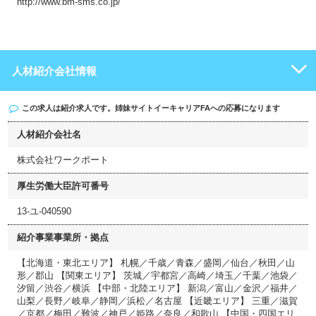
http://www.bm-sms.co.jp/
人材紹介会社情報
この求人は紹介求人です。姉妹サイト
イーキャリアFA
への応募になります
人材紹介会社名
株式会社ワークポート
厚生労働大臣許可番号
13-ユ-040590
紹介事業事業所・拠点
【北海道・東北エリア】 札幌／千歳／青森／盛岡／仙台／秋田／山
形／郡山 【関東エリア】 茨城／宇都宮／高崎／埼玉／千葉／池袋／
汐留／渋谷／横浜 【中部・北陸エリア】 新潟／富山／金沢／福井／
山梨／長野／岐阜／静岡／浜松／名古屋 【近畿エリア】 三重／滋賀
／京都／梅田／難波／神戸／姫路／奈良／和歌山 【中国・四国エリ