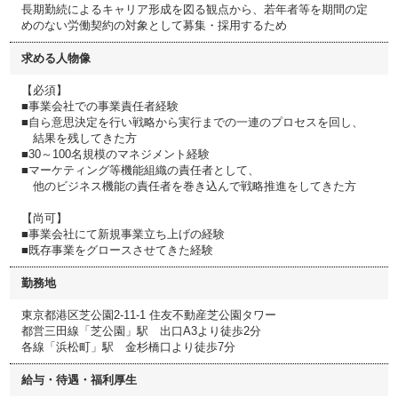
長期勤続によるキャリア形成を図る観点から、若年者等を期間の定
めのない労働契約の対象として募集・採用するため
求める人物像
【必須】
■事業会社での事業責任者経験
■自ら意思決定を行い戦略から実行までの一連のプロセスを回し、
結果を残してきた方
■30～100名規模のマネジメント経験
■マーケティング等機能組織の責任者として、
他のビジネス機能の責任者を巻き込んで戦略推進をしてきた方
【尚可】
■事業会社にて新規事業立ち上げの経験
■既存事業をグロースさせてきた経験
勤務地
東京都港区芝公園2-11-1 住友不動産芝公園タワー
都営三田線「芝公園」駅 出口A3より徒歩2分
各線「浜松町」駅 金杉橋口より徒歩7分
給与・待遇・福利厚生