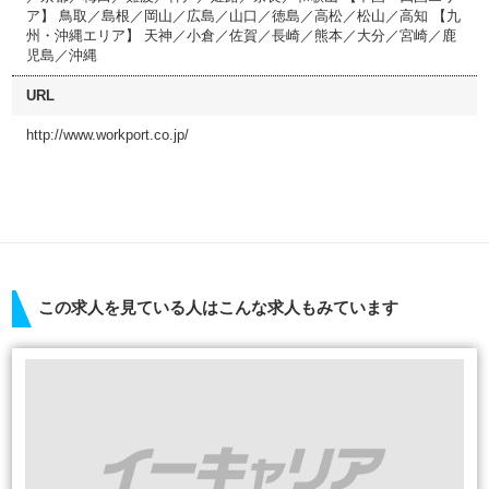
ア】 鳥取／島根／岡山／広島／山口／徳島／高松／松山／高知 【九
州・沖縄エリア】 天神／小倉／佐賀／長崎／熊本／大分／宮崎／鹿
児島／沖縄
URL
http://www.workport.co.jp/
この求人を見ている人はこんな求人もみています