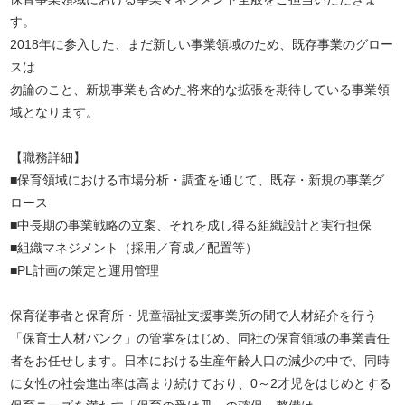
す。
2018年に参入した、まだ新しい事業領域のため、既存事業のグロー
スは
勿論のこと、新規事業も含めた将来的な拡張を期待している事業領
域となります。
【職務詳細】
■保育領域における市場分析・調査を通じて、既存・新規の事業グ
ロース
■中長期の事業戦略の立案、それを成し得る組織設計と実行担保
■組織マネジメント（採用／育成／配置等）
■PL計画の策定と運用管理
保育従事者と保育所・児童福祉支援事業所の間で人材紹介を行う
「保育士人材バンク」の管掌をはじめ、同社の保育領域の事業責任
者をお任せします。日本における生産年齢人口の減少の中で、同時
に女性の社会進出率は高まり続けており、0～2才児をはじめとする