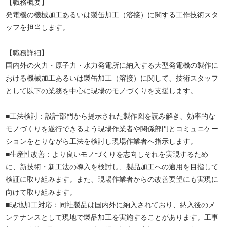
【職務概要】
発電機の機械加工あるいは製缶加工（溶接）に関する工作技術スタ
ッフを担当します。
【職務詳細】
国内外の火力・原子力・水力発電所に納入する大型発電機の製作に
おける機械加工あるいは製缶加工（溶接）に関して、技術スタッフ
として以下の業務を中心に現場のモノづくりを支援します。
■工法検討：設計部門から提示された製作図を読み解き、効率的な
モノづくりを遂行できるよう現場作業者や関係部門とコミュニケー
ションをとりながら工法を検討し現場作業者へ指示します。
■生産性改善：より良いモノづくりを志向しそれを実現するため
に、新技術・新工法の導入を検討し、製品加工への適用を目指して
検証に取り組みます。また、現場作業者からの改善要望にも実現に
向けて取り組みます。
■現地加工対応：同社製品は国内外に納入されており、納入後のメ
ンテナンスとして現地で製品加工を実施することがあります。工事