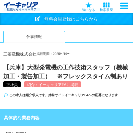
転職ならイーキャリア
気になる
検索履歴
無料会員登録はこちらから
仕事情報
三菱電機株式会社
掲載期間：2025/4/19〜
【兵庫】大型発電機の工作技術スタッフ（機械
加工・製缶加工） ※フレックスタイム制あり
正社員
紹介：イーキャリアFAに掲載
この求人は紹介求人です。姉妹サイト
イーキャリアFA
への応募になります
具体的な業務内容