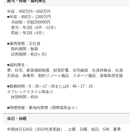
給与・待遇・福利厚生
年収：450万円～650万円
■年収：450万～1200万円
月給制：月額250000円
賞与：年2回（6月・12月）
昇給：年1回（4月）
■雇用形態：正社員
契約期間：無期
試用期間：有(3ヶ月)
■福利厚生：
寮、社宅、家賃補助制度、財形貯蓄、住宅融資、社員持株会、社員
互助会、保養所、契約リゾート施設、スポーツ施設、資格取得支援
■勤務時間：8：30～17：00または8：45～17：15
※フレックスタイム制あり
休憩時間：45分
■喫煙情報：敷地内禁煙（喫煙場所あり）
休日・休暇
年間休日124日（2022年度実績）、土曜、日曜、祝日、GW、夏季、