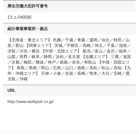
厚生労働大臣許可番号
13-ユ-040590
紹介事業事業所・拠点
【北海道・東北エリア】 札幌／千歳／青森／盛岡／仙台／秋田／山
形／郡山 【関東エリア】 茨城／宇都宮／高崎／埼玉／千葉／池袋／
汐留／渋谷／横浜 【中部・北陸エリア】 新潟／富山／金沢／福井／
山梨／長野／岐阜／静岡／浜松／名古屋 【近畿エリア】 三重／滋賀
／京都／梅田／難波／神戸／姫路／奈良／和歌山 【中国・四国エリ
ア】 鳥取／島根／岡山／広島／山口／徳島／高松／松山／高知 【九
州・沖縄エリア】 天神／小倉／佐賀／長崎／熊本／大分／宮崎／鹿
児島／沖縄
URL
http://www.workport.co.jp/