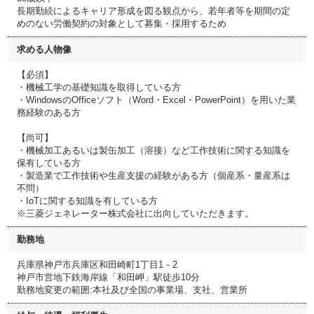
長期勤続によるキャリア形成を図る観点から、若年者等を期間の定
めのない労働契約の対象として募集・採用するため
求める人物像
【必須】
・機械工学の基礎知識を取得している方
・WindowsのOfficeソフト（Word・Excel・PowerPoint）を用いた業
務経験のある方
【尚可】
・機械加工あるいは製缶加工（溶接）など工作技術に関する知識を
保有している方
・製造業で工作技術や生産支援の経験がある方（個産系・量産系は
不問）
・IoTに関する知識を有している方
※三菱ジェネレーター株式会社に出向していただきます。
勤務地
兵庫県神戸市兵庫区和田崎町1丁目1－2
神戸市営地下鉄海岸線「和田岬」駅徒歩10分
勤務地変更の範囲:本社及び全国の事業場、支社、営業所