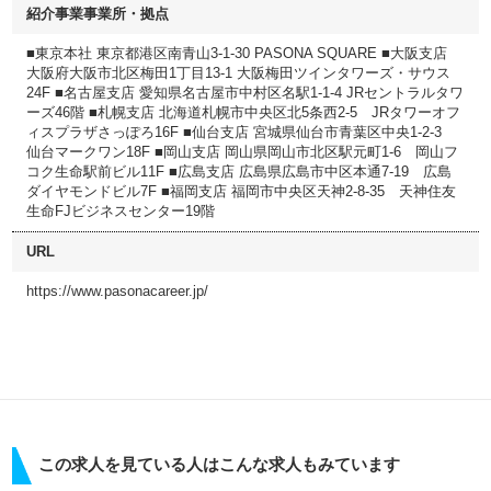
紹介事業事業所・拠点
■東京本社 東京都港区南青山3-1-30 PASONA SQUARE ■大阪支店
大阪府大阪市北区梅田1丁目13-1 大阪梅田ツインタワーズ・サウス
24F ■名古屋支店 愛知県名古屋市中村区名駅1-1-4 JRセントラルタワ
ーズ46階 ■札幌支店 北海道札幌市中央区北5条西2-5 JRタワーオフ
ィスプラザさっぽろ16F ■仙台支店 宮城県仙台市青葉区中央1-2-3
仙台マークワン18F ■岡山支店 岡山県岡山市北区駅元町1-6 岡山フ
コク生命駅前ビル11F ■広島支店 広島県広島市中区本通7-19 広島
ダイヤモンドビル7F ■福岡支店 福岡市中央区天神2-8-35 天神住友
生命FJビジネスセンター19階
URL
https://www.pasonacareer.jp/
この求人を見ている人はこんな求人もみています