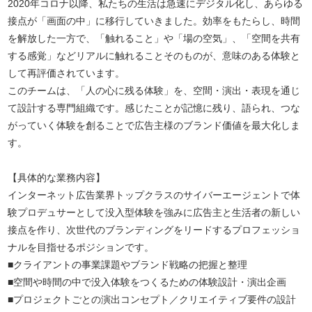
2020年コロナ以降、私たちの生活は急速にデジタル化し、あらゆる
接点が「画面の中」に移行していきました。効率をもたらし、時間
を解放した一方で、「触れること」や「場の空気」、「空間を共有
する感覚」などリアルに触れることそのものが、意味のある体験と
して再評価されています。
このチームは、「人の心に残る体験」を、空間・演出・表現を通じ
て設計する専門組織です。感じたことが記憶に残り、語られ、つな
がっていく体験を創ることで広告主様のブランド価値を最大化しま
す。
【具体的な業務内容】
インターネット広告業界トップクラスのサイバーエージェントで体
験プロデュサーとして没入型体験を強みに広告主と生活者の新しい
接点を作り、次世代のブランディングをリードするプロフェッショ
ナルを目指せるポジションです。
■クライアントの事業課題やブランド戦略の把握と整理
■空間や時間の中で没入体験をつくるための体験設計・演出企画
■プロジェクトごとの演出コンセプト／クリエイティブ要件の設計