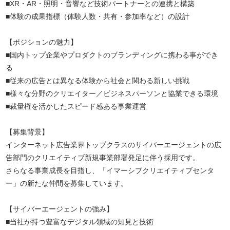
■XR・AR・照明・音響など技術パートナーとの連携と構築
■体験の成果指標（体験人数・共有・参加率など）の設計
【ポジションの魅力】
■国内トップ企業やプロダクトのブランディングに携わる事ができ
る
■従来の広告とは異なる体験から社会と関わる新しい挑戦
■様々な分野のクリエイター／ビジネスパーソンと協業できる環境
■裁量権を活かしたスピード感ある事業運営
【募集背景】
インターネット広告業界トップクラスのサイバーエージェントの広
告部門のクリエイティブ新規事業部署発足に伴う採用です。
さらなる事業成長を目指し、「イマーシブクリエイティブセンタ
ー」の新たな仲間を募集しています。
【サイバーエージェントの強み】
■当社が持つ豊富なデジタル領域の知見と技術