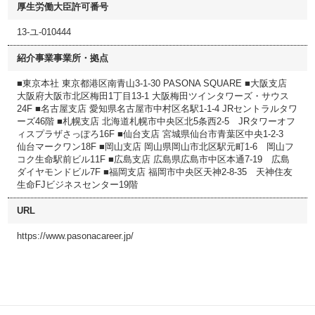
厚生労働大臣許可番号
13-ユ-010444
紹介事業事業所・拠点
■東京本社 東京都港区南青山3-1-30 PASONA SQUARE ■大阪支店
大阪府大阪市北区梅田1丁目13-1 大阪梅田ツインタワーズ・サウス
24F ■名古屋支店 愛知県名古屋市中村区名駅1-1-4 JRセントラルタワ
ーズ46階 ■札幌支店 北海道札幌市中央区北5条西2-5 JRタワーオフ
ィスプラザさっぽろ16F ■仙台支店 宮城県仙台市青葉区中央1-2-3
仙台マークワン18F ■岡山支店 岡山県岡山市北区駅元町1-6 岡山フ
コク生命駅前ビル11F ■広島支店 広島県広島市中区本通7-19 広島
ダイヤモンドビル7F ■福岡支店 福岡市中央区天神2-8-35 天神住友
生命FJビジネスセンター19階
URL
https://www.pasonacareer.jp/