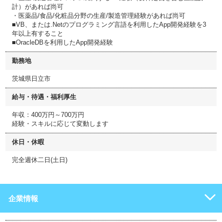
計）があれば尚可
・医薬品/食品/化粧品分野の生産/製造管理経験があれば尚可
■VB、または.Netのプログラミング言語を利用したApp開発経験を3
年以上有すること
■OracleDBを利用したApp開発経験
勤務地
茨城県日立市
給与・待遇・福利厚生
年収：400万円～700万円
経験・スキルに応じて変動します
休日・休暇
完全週休二日(土日)
企業情報