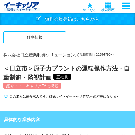
転職ならイーキャリア
気になる
検索履歴
無料会員登録はこちらから
仕事情報
株式会社日立産業制御ソリューションズ
掲載期間：2025/5/30〜
＜日立市＞原子力プラントの運転操作方法・自
動制御・監視計画
正社員
紹介：イーキャリアFAに掲載
この求人は紹介求人です。姉妹サイト
イーキャリアFA
への応募になります
具体的な業務内容